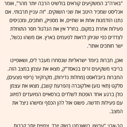
"בארה"ב המשקיעים קוראים בולשיט הרבה יותר מהר", אומר
אנליסט שמכיר היטב את שני השווקים. "זה עניין תרבותי. אם
נתנו הזדמנות אחת או שתיים, אז מספיק, חותכים, ומכניסים
פעילות אחרת במקום. בחו"ל אין את הגלגול חסר התוחלת
לצדדים כפי שניתן לראות לפעמים בארץ. אם משהו נכשל,
ישר חותכים אותו".
ואכן, חברות ביומד ישראליות שנסחרו מעבר לים, ושאופיינו
בריבוי משקיעים זרים בנאסד"ק, מצאו את עצמן במצב הזה.
החברות ביובלאסט (מחלות נדירות), מקרוקיור (ריפוי פצעים),
סלקט (תאי גזע) ואלקוברה (הפרעת קשב), מצאו את עצמן
כולן ברגע אחד הופכות לשלדים בורסאיים המיועדים למיזוג
עם פעילות חדשה. פשוט אזל להן הכסף ומישהו ניצל את
המצב.
הר-אבן: "עכשיו, כשאנחנו בשוק יורד, צפויים יותר קרבות