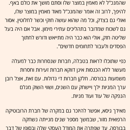
שהמנכ"ל לא מאמין במוצר שלו וסתם מושך את כולם באף.
להיפך, לרוב זה אומר שהמנכ"ל מאוד מאמין במוצר שלו,
ואולי גם בצדק, וכל מה שהוא עושה חוקי וכשר לחלוטין. אסור
גם לשכוח שמדובר בתהליכים עתירי מימון. אבל אם היה בעל
שליטה חזק, אולי הוא כבר היה מתייאש ודורש לחתוך
הפסדים ולעבור לתחומים חדשים".
כפי שתוכלו לראות בטבלה, חברות שנסחרות כבר למעלה
מעשור ללא הכנסות אינן דווקא חברות זעירות וחסרות
משמעות בבורסה. חלקן חברות די גדולות. עם זאת, אצל רובן
ערך המניות ילך ויישחק עם השנים, ושווי השוק מגלם
הנפקה של עוד ועוד מניות.
מאידך גיסא, אפשר להיזכר גם במקרה של חברת הרובוטיקה
הרפואית מזור, שבמשך מספר שנים מנייתה נשחקה
בבורסה, עד שפתרה את המודל העסקי שלה ובסופו של דבר