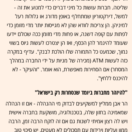
שליטה. חברות עושות כל מיני דברים כדי למנוע את זה -
למשל, דירקטוריון שמתחלף באופן מדורג או גלולות רעל
למיניהן. הן צריכות לוודא שהן לא מגייסות יותר מדי מזומן כדי
לפתות עם קופה דשנה, או פחות מדי מזומן ככה שכולם יידעו
שעומד להיגמר להן הכסף, ואז הן יצטרכו לעשות גיוס בשווי
נמוך, שכמעט כל התמורה שלו הולכת לבנק". עדיף במקרה
כזה לעשות ATM (מכירה של מניות על ידי החברה במהלך
המסחר) אם הסחירות מאפשרת, הוא אומר. "והעיקר - לא
להיכנס ללחץ".
"להיזהר מחברות ביומד שנסחרות רק בישראל"
הר אבן ממליץ למשקיעים לבדוק מי ההנהלה - אם זו הנהלה
שמאמינה בחזון שלה, בטכנולוגיה, מושקעת בחברה אישית
ויש לה רצון אמיתי לשנות גם אם זה לוקח הרבה זמן, הרבה
ממון ועליות וירידות עם תסכולים לא מעטים, יש סיכוי טוב