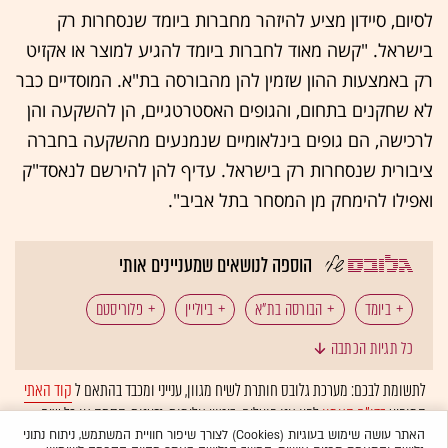
לסיום, סיידון מציע להיזהר מחברות ביומד שנסחרות רק
בישראל. "קשה מאוד לחברות ביומד להגיע למוצר או אקזיט
רק באמצעות ההון שזמין להן מהבורסה בת"א. המוסדיים כבר
לא שחקנים בתחום, והגופים האסטרטגיים, הן להשקעה והן
לרכישה, הם גופים בינלאומיים שנמנעים מהשקעה בחברה
ציבורית שנסחרות רק בישראל. עדיף להן להירשם לנאסד"ק
ואפילו להימחק מן המסחר בתל אביב".
הוספה לנושאים שמעניינים אותי
ביומד
הבורסה בת"א
ביוליין
פלוריסטם
כל תגיות הכתבה
לתשומת לבכם: מערכת גלובס חותרת לשיח מגוון, ענייני ומכבד בהתאם ל
קוד האתי
המופיע
בדו"ח האמון
לפיו אנו פועלים. ביטויי אלימות, גזענות, הסתה או כל שיח
בלתי הולם אחר מסוננים בצורה
אוטומטית
ולא יפורסמו באתר.
האתר עושה שימוש בעוגיות (Cookies) לצורך שיפור חוויית המשתמש, ניתוח נתוני