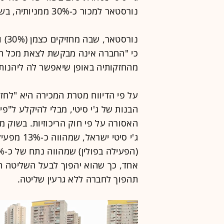
נורסטאר למכור כ-30% ממניותיה, בשווי שוק של כ-600 מיליון שקל.
נורסטאר, שבה מחזיקים כצמן (30%) וחברת הנדל"ן
כי "החברה אינה מבקשת לצאת מכל הש
מהחזקותיה באופן שיאפשר לה ליהנות
על פי הדיווח מטרת המכירה היא "לחז
הבנות של ג'י סיטי, מבלי להיקלע ל"פ
האסורה על פי חוק הריכוזיות. בשוק מ
ג'י סיטי י
אחד, כך שהוא יהפוך לבעל השליטה החד
תהפוך לחברה ללא גרעין שליטה.