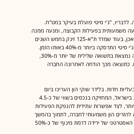
לדבריו, "ג'י סיטי פועלת בעיקר במט"ח.
עה משמעותית בפעילות הקבוצה, ומנעה ממנה
את הרנסנס שהגיע לשוק הישראלי". ואכן, בעוד שמדד ת"א-125 זינק בחמש השנים
האחרונות בלא פחות מ-138%, מניית ג'י סיטי התרסקה ביותר מ-40% באותו הזמן.
למעשה, מאז שנת 2010 מניית החברה נמצאת בתשואה שלילית של יותר מ-30%,
ם. כתוצאה מכך הודחה לאחרונה החברה
בעליות חדות. בלידר שוקי הון העריכו ביום
חמישי, כי "בשלב זה, הנפקת הפעילות בישראל, המחזיקה בנכסים בשווי של כ-4.5
יותר, לצד אפשרות עתידית להנפקת הפעילות
 להזרים הון משמעותי לחברה, לתמוך בהמשך
הפחתת המינוף ואף לקרב אותה ליעד האסטרטגי של ירידה לרמת מינוף של כ-50%