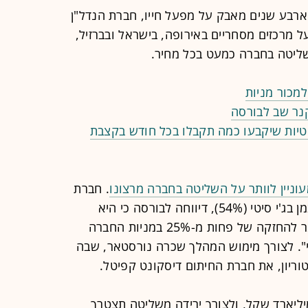
ארבע שנים מאבק על מפעל חייו, חברת הנדל"ן
ל מרכזים מסחריים באירופה, בישראל ובברזיל,
שליטה בחברה כמעט בכל מחיר.
קנר שב לבורסה
יות שיקבעו כמה תקבלו בכל חודש בקצבת
וניין לוותר על השליטה בחברה מרצונו
. חברת
, שדרכה שולט כצמן בג'י סיטי (54%), דיווחה לבורסה כי היא
מעוניינת לרדת מהחזקת שליטה, כלומר להחזקה של פחות מ-25% במניות החברה
". לצורך מימוש המהלך שכרה נורסטאר, שבה
וריון, את חברת החיתום דיסקונט קפיטל.
סיטי נסחרת כיום בשווי של כ-1.9 מיליארד שקל, ולצורך ירידה משליטה תצטרך