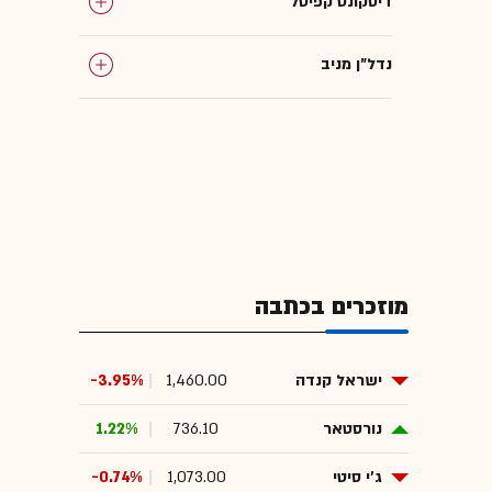
דיסקונט קפיטל
נדל"ן מניב
חברות נדל"ן
המומלצות
מוזכרים בכתבה
ישראל קנדה
1,460.00
-3.95%
נורסטאר
736.10
1.22%
ג'י סיטי
1,073.00
-0.74%