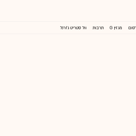
רסום
מגזין G
תרבות
וול סטריט ג'ורנל