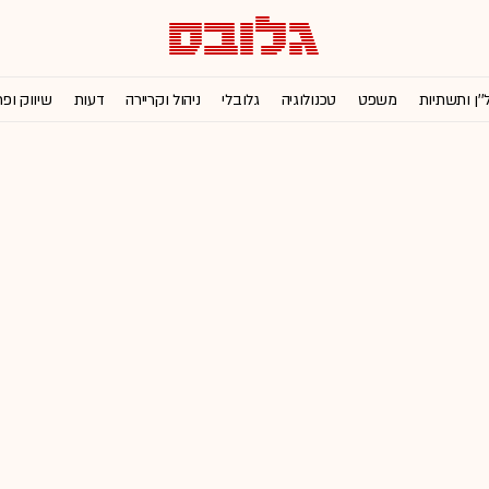
''ן ותשתיות
משפט
טכנולוגיה
גלובלי
ניהול וקריירה
דעות
שיווק ופ