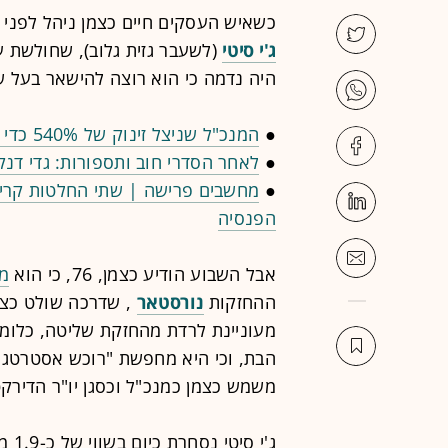
כשאיש העסקים חיים כצמן ניהל לפני 
ג'י סיטי
(לשעבר גזית גלוב), שחולשת ע
היה נדמה כי הוא רוצה להישאר בעל 
●
המנכ"ל שניצל זינוק של 540% כדי למכור מניות
●
לאחר הסדרי חוב ותספורות: גדי דנ
●
מחשבים פרישה | שתי החלטות קריט
הפנסיה
אבל השבוע הודיע כצמן, 76, כי הוא
מע
ההחזקות
נורסטאר
הבת, וכי היא מחפשת "רוכש אסטרטגי
משמש כצמן כמנכ"ל וכסגן יו"ר הדירקט
ג'י 