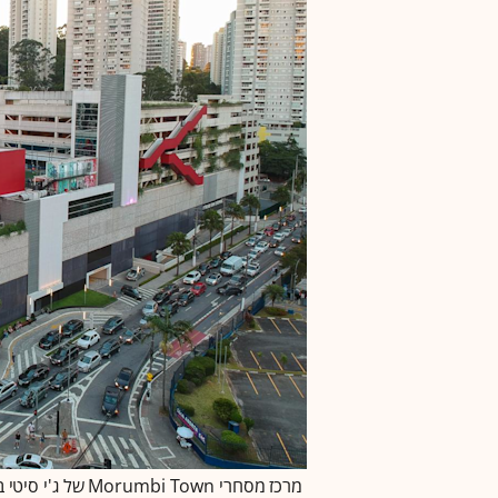
מרכז מסחרי Morumbi Town של ג'י סיטי בברזיל / צילום: ג'י סיטי