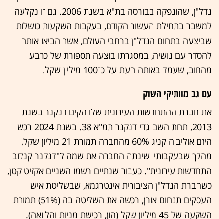
נדל"ן, שהונפקה בבורסה בת"א בשנת 2006. גם זו נקלעה
למשבר בתחילת העשור הקודם, בעקבות השקעות כושלות
שביצעה בתחום הנדל"ן ברחבי העולם, אשר הביאו אותה
להסדר עם נושיה, במסגרתו בוצעה תספורת של כרבע
מהחוב, שעמד באותה העת על כ־100 מיליון שקל.
עם גב מוותיקי השוק
את חברת ההתחדשות העירונית שלו הקים דנקנר בשנת
2013, תחת השם גדי דנקנר תמ"א 38. בשנת 2024 רכש
היזם אוליביה קניג 60% מהחברה תמורת 21 מיליון שקל,
מהלך שבעקבותיו שינתה החברה את שמה ל"דנקנר קנלוב
התחדשות עירונית". כעבור שנתיים רשמו השניים אקזיט קטן,
כשחברת הנדל"ן הציבורית אינטרגמא, שבשליטת איש
העסקים תנחום אורן, רכשה את השליטה בה (51%) תמורת
השקעה של 45 מיליון שקל (הון, רכישת מניות והלוואה).