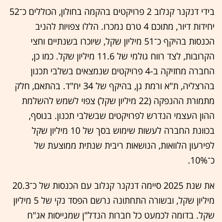
בידי דנקנר קנלוב 2 פרויקטים בהקמה בחולון, הכוללים כ־52
יחידות דיור, מתוכם 4 טרם נמכרו. הללו צפויות להניב
הכנסות בהיקף כ־51 מיליון שקל, שיוכרו בשנתיים וחצי
הקרובות, לצד רווח גולמי של 11.6 מיליון שקל. כמו כן,
החברה מחזיקה ב-4 פרויקטים שנמצאים בשלבי תכנון
בהרצליה, ת"א ורמת גן, בהיקף של 34 יח"ד. בהתאם, חלק
מתמורת ההנפקה (22 מיליון שקל) צפוי לשמש להשלמת
ההון העצמי הנדרש לפרויקטים שבשלבי תכנון. בנוסף,
בכוונת החברה לעשות שימוש בסך של 10 מיליון שקל
לפירעון הלוואות, הנושאות ריבית שנתית ממוצעת של
כ־10%.
את שנת 2025 סיימה דנקנר קנלוב עם הכנסות של כ־20.3
מיליון שקל, ובשורה התחתונה נרשם הפסד נקי של 5 מיליון
שקל. בדומה לכמעט כל חברות הנדל"ן שמגייסות אג"ח