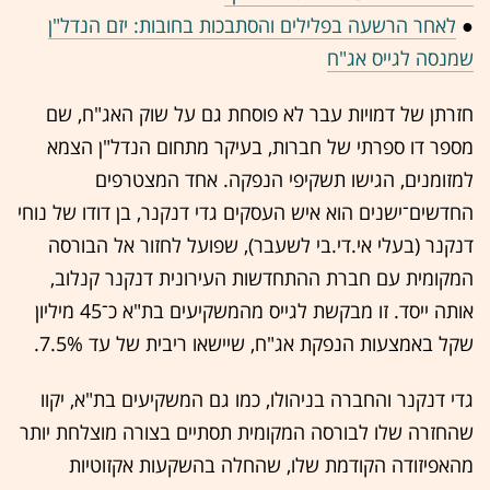
●
לאחר הרשעה בפלילים והסתבכות בחובות: יזם הנדל"ן
שמנסה לגייס אג"ח
חזרתן של דמויות עבר לא פוסחת גם על שוק האג"ח, שם
מספר דו ספרתי של חברות, בעיקר מתחום הנדל"ן הצמא
למזומנים, הגישו תשקיפי הנפקה. אחד המצטרפים
החדשים־ישנים הוא איש העסקים גדי דנקנר, בן דודו של נוחי
דנקנר (בעלי אי.די.בי לשעבר), שפועל לחזור אל הבורסה
המקומית עם חברת ההתחדשות העירונית דנקנר קנלוב,
אותה ייסד. זו מבקשת לגייס מהמשקיעים בת"א כ־45 מיליון
שקל באמצעות הנפקת אג"ח, שיישאו ריבית של עד 7.5%.
גדי דנקנר והחברה בניהולו, כמו גם המשקיעים בת"א, יקוו
שהחזרה שלו לבורסה המקומית תסתיים בצורה מוצלחת יותר
מהאפיזודה הקודמת שלו, שהחלה בהשקעות אקזוטיות