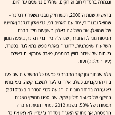
ונגמרה בהסדרי חוב ופירוקים, שחלקם נמשכים עד היום.
בראשית שנות ה־2000, רכשו חלק מבני משפחת דנקנר -
שמואל ובנו דורי, יחד עם האחים דני, גדי ואלון דנקנר (אחייניו
של שמואל), את השליטה באלרן השקעות מידי חברת
הביטוח מגדל. החברה, שנוהלה בידי גדי דנקנר, ביצעה מגוון
השקעות שאפתניות, לדוגמה באתרי נופש בתאילנד ובספרד,
רשתות של שידורי לוויין ברומניה, פארק אטרקציות באילת
(עיר המלכים) ועוד.
אלא שבתוך זמן קצר התברר כי כמעט כל ההשקעות שבוצעו
בידי הדנקנרים, כשלו, ואלרן נקלעה למשבר קשה. בעקבותיו
לא עמדה בהחזר חובותיה והגיעה לכדי הסדר חוב (ב־2010)
בהיקף של כ־150 מיליון שקל, שבו ספגו מחזיקי האג"ח
תספורת של 50%. בשנת 2012 נמחקו מניות החברה
מהמסחר, אך מחזיקי האג"ח מסדרה ג' עדיין לא ראו את כל