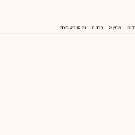
רסום
מגזין G
תרבות
וול סטריט ג'ורנל