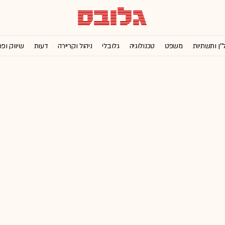
''ן ותשתיות
משפט
טכנולוגיה
גלובלי
ניהול וקריירה
דעות
שיווק ופ