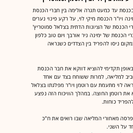
בכנסת עד כמעט תגרה אלימה בין חברי הכנסת
ה ויו"ר הכנסת מיקי לוי, על רקע פינוי נערים
רי הכנסת של הציונות הדתית בצלאל סמוטריץ'
 הכנסת של ימינה ניר אורבך ויום טוב כלפון
קום ניסו להפריד בין הצדדים כשנראה
באופן תקדימי להוציא דווקא את חבר הכנסת
יב למליאה, למרות ששוחח בצד עם אחד
ראה לוי מתעמת עם רוטמן ויו"ר מפלגתו בצלאל
את רוטמן החוצה. במהלך הוויכוח הזה נפצע
פריד כוחות.
 בפרסה מאחורי המליאה שבו רואים את ח"כ
ד על השני.