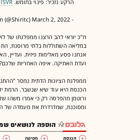
הרקע נזכיר: פינוי בחומש.
jISVR
March 2, 2022
- Shirit Avitan Cohen (@Shiritc)
ח"כ יוראי להב הרצנו ממפלגתו של לוי
במליאה השתוללות בלתי מרוסנת, התנ
אנחנו פסע מאלימות פיזית. ועדיין, ה
ועדת האתיקה. איפה האחריות שלכם? 
ממפלגת הציונות הדתית נמסר "ההתנהג
הכנסת היא עוד שיא שנשבר. הרמת ידי
ורוטמן מהפרסה רק כי אמרו משהו שלא 
ומסוכנת, שמדרדרת את מעמדה של הכ
הוספה לנושאים שמענ
הכנסת
חקיקה