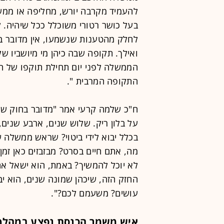
להעמיד מקרבה יורש, מחליפה או ממש
בעל כושר רטורי משוכלל ככל שיהיה. ל
לחלק מהטענות שנשמעו, אין מדובר בת
ואילך. תקופה שבה כיהן מי מיושביו ש
הממשלה לפני יום תחילת תוקפו של ה
התקופה המרבית ".
ח"כ שלמה קרעי אמר "מדובר בחוק שהו
על בלון ריק. שלוש שנים, ארבע שנים,
בכלל יבוא לידי ביטוי? שראש ממשלה 
מה, אתם חיים בסרט? מבזבזים כאן זמ
לא יוכל להמשיך? באמת, הוא ישאל א
החזק הזה, שיכהן שמונה שנים, הוא יב
עושים? משעמם לכם?".
איש משמר הכנסת נפצע במהלך עימ