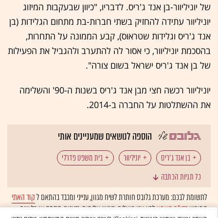
של יוניליוור-בן אנד ג'ריס. לדבריו, "כיוון שבעקבות המיזוג
יוניליוור עתידה להחזיק בשתי חברות-בת מתחום הגלידות (בן
אנד ג'ריס וגלידות שטראוס), קבע הממונה על התחרות,
בהסכמת יוניליוור, כי אסור לה להתערב ולהגביל את הפעילות
של בן אנד ג'ריס ישראל בשום צורה".
יוניליוור רכשה חצי מבן אנד ג'ריס בשנות ה-90' והשלימה
את ההשתלטות על החברה ב-2014.
הוספה לנושאים שמעניינים אותי
בן אנד ג'ריס
יוניליוור
בית משפט פדרלי
כל תגיות הכתבה
התנחלויות
חרם
יהודה ושומרון
מזרח ירושלים
לתשומת לבכם: מערכת גלובס חותרת לשיח מגוון, ענייני ומכבד בהתאם ל
קוד האתי
המופיע
בדו"ח האמון
לפיו אנו פועלים. ביטויי אלימות, גזענות, הסתה או כל שיח
גלידות