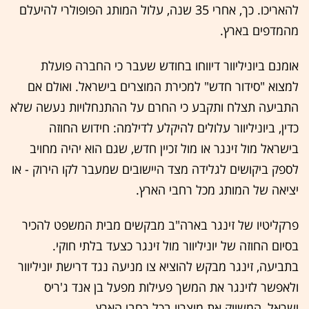
להאריכו. כך, אחרי 35 שנה, עלול המותג הפופולרי להיעלם
מהמדפים בארץ.
אומנם ביוניליוור דיווחו בחודש שעבר כי החברה פועלת
למצוא "סידור חדש" למכירת המוצרים בישראל. ואולם אם
התביעה תצלח ותקבע כי החרם על ההתנחלויות נעשה שלא
כדין, ביוניליוור עלולים להיקלע לדילמה: חידוש החוזה
בישראל מול זינגר או מול זכיין חדש, שגם הוא יהיה מחויב
לספק ביקושים לגלידה מצד היישובים שמעבר לקו הירוק - או
יציאה של המותג מכל רחבי הארץ.
פרקליטיו של זינגר בארה"ב מבקשים מבית המשפט להכיר
בסיום החוזה של יוניליוור מול זינגר כצעד בלתי חוקי.
בתביעה, זינגר מבקש להוציא צו מניעה נגד דרישת יוניליוור
ולאפשר לזינגר את המשך פעילות מפעל בן אנד ג'ריס
ישראל, המשווק את מוצריו בכל רחבי הארץ.