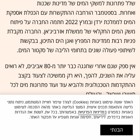
שלל פתרונות למשקי המים של מדינות שכנות
ואחרות. בספטמבר הורחבה ההתקשרות עם הכפלת אספקת
המים לממלכת ירדן ובמרץ 2022 חתמה החברה על פיתוח
משק המים החקלאי של ממשלת אזרביג'אן. החברה מקבלת
פניות רבות ממדינות המפרץ ואגן הים התיכון, בבקשות
לשיתופי פעולה שונים בתחומי הליבה של סקטור המים.
אין ספק שגם אחרי שחגגה כבר יותר מ-80 אביבים, לא רואים
עליה את השנים, להפך, היא רק ממשיכה לצעוד בקצב
ההתקדמות הטכנולוגית ולהביא עוד ועוד פתרונות מים לכל
תושבי ישראל - והעולם.
האתר עושה שימוש בעוגיות (Cookies) לצורך שיפור חוויית המשתמש, ניתוח נתוני
גלישה והתאמת תכנים אישית. המשך הגלישה באתר מהווה הסכמה לשימוש
בעוגיות כמפורט
במדיניות הפרטיות
. באפשרותך, בכל עת, לשנות את הגדרות
העוגיות בדפדפן. לידיעתך, חסימת עוגיות תשפיע על תפקוד האתר.
הבנתי