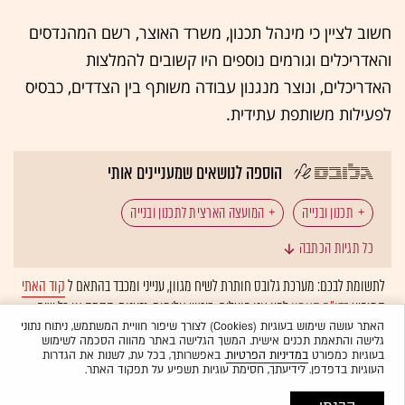
חשוב לציין כי מינהל תכנון, משרד האוצר, רשם המהנדסים
והאדריכלים וגורמים נוספים היו קשובים להמלצות
האדריכלים, ונוצר מנגנון עבודה משותף בין הצדדים, כבסיס
לפעילות משותפת עתידית.
הוספה לנושאים שמעניינים אותי
תכנון ובנייה
המועצה הארצית לתכנון ובנייה
כל תגיות הכתבה
היתר בנייה
לתשומת לבכם: מערכת גלובס חותרת לשיח מגוון, ענייני ומכבד בהתאם ל
קוד האתי
המופיע
בדו"ח האמון
לפיו אנו פועלים. ביטויי אלימות, גזענות, הסתה או כל שיח
בלתי הולם אחר מסוננים בצורה
אוטומטית
ולא יפורסמו באתר.
האתר עושה שימוש בעוגיות (Cookies) לצורך שיפור חוויית המשתמש, ניתוח נתוני
גלישה והתאמת תכנים אישית. המשך הגלישה באתר מהווה הסכמה לשימוש
בעוגיות כמפורט
במדיניות הפרטיות
. באפשרותך, בכל עת, לשנות את הגדרות
העוגיות בדפדפן. לידיעתך, חסימת עוגיות תשפיע על תפקוד האתר.