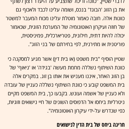
לדברי שטיין, "כוונה זו יכול שתצביע על היעדר רצון לשתף
את בן הזוג 'הבוגד' בנכס, ושומה עלינו לכבד ולאכוף גם
כוונות אלה. חובה כאמור מוטלת עלינו מכוח המעבר למשטר
של חוזה ועיקרון האוטונומיה של המערכת הזוגית, שכאמור
יכולה להיות דתית, חילונית, פטריארכלית, פמיניסטית,
פוריטנית או מתירנית, לפי בחירתם של בני הזוג".
שטיין הוסיף "בית משפט (או בית דין) אשר מגיע למסקנה כי
כוונת השיתוף נשללה מחמת מעשה 'בגידה' או 'ניאוף' של
בן הזוג האחר, איננו מעניש את אותו בן זוג. במקרים אלה
בית המשפט קובע כי כוונת השיתוף נשללה כעניין של עובדה
ולא כעניין של אשמה ועונש. בקבעו כך, בית המשפט מקיים
ניטרליות ביחסו אל הדפוסים השונים של חיי נישואים וזוגיות,
כפי שנדרש על-ידי עיקרון האוטונומיה".
חריגה ביחס של בית הדין לנישואים