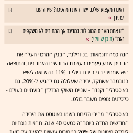
האם המקצוע שלכם ישרוד את המהפכה? שיחה עם
עתידן
"זו אחת הערים המובילות במדינה אך המחירים לא משקפים
זאת" (
תוכן שיווקי
)
הנה כמה דוגמאות: בניו זילנד, הבנק המרכזי העלה את
הריבית שבע פעמים בעשרת החודשים האחרונים, והתוצאה
היא שמחירי הדיור ירדו ביולי ב־11% בהשוואה לשיא
בנובמבר אשתקד, ירידה שעלולה גם להגיע ל-20%. גם
באוסטרליה וקנדה - שניים משוקי הנדל"ן הבועתיים בעולם -
כלכלנים צופים משבר בולט.
באוסטרליה מחירי הדירות רשמו באוגוסט את הירידה
החודשית החדה ביותר זה כמעט 40 שנה. תחזיות נוכחיות
לירידה חציונית של 20% במחירים עשויות להעיד על בועת