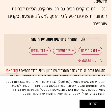
חדשים.
"נכון, והם במקרים רבים גם הכי שחוקים. הכלים לבחינת
המחוברות צריכים לפעול כל הזמן, למשל באמצעות סקרים
שוטפים".
הוספה לנושאים שמעניינים אותי
ניהול וקריירה
שוק העבודה
גיוס עובדים
כל תגיות הכתבה
חיפוש עבודה
מחקר
מעסיקים
גרטנר
לתשומת לבכם: מערכת גלובס חותרת לשיח מגוון, ענייני ומכבד בהתאם ל
קוד האתי
המופיע
בדו"ח האמון
לפיו אנו פועלים. ביטויי אלימות, גזענות, הסתה או כל שיח
בלתי הולם אחר מסוננים בצורה
אוטומטית
ולא יפורסמו באתר.
האתר עושה שימוש בעוגיות (Cookies) לצורך שיפור חוויית המשתמש, ניתוח נתוני
גלישה והתאמת תכנים אישית. המשך הגלישה באתר מהווה הסכמה לשימוש
בעוגיות כמפורט
במדיניות הפרטיות
. באפשרותך, בכל עת, לשנות את הגדרות
העוגיות בדפדפן. לידיעתך, חסימת עוגיות תשפיע על תפקוד האתר.
הבנתי