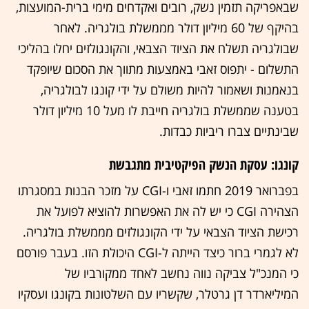
שבאפריקה תזמין נשק, רובים ואקדחים מימי ברית-המועצות,
בהיקף של 60 מיליון דולר מממשלת בולגריה. לאחר
שבולגריה תשלח את הציוד הצבאי, והקונגולזים יחלו בהליכי
התשלום - יתפוס זאבי באמצעות מתווך את הסכום שיופקד
בנאמנות ושאמור להיות משולם על ידי קונגו לבולגריה,
בטענה שממשלת בולגריה חייבת לו מעל 10 מיליון דולר
שבינתיים צברו ריביות כבדות.
קונגו: עסקת הנשק הפיקטיבית מתגבשת
בפברואר 2019 חתמו זאבי ו-CGI על מזכר הבנות במסגרתו
הצהירה CGI כי יש לה את האפשרות להוציא לפועל את
רכישת הציוד הצבאי על ידי הקונגולזים מממשלת בולגריה.
לא לגמרי ברור כיצד הייתה ל-CGI היכולת הזו. בעבר פורסם
כי המנכ"ל צביקה נווה נחשב לאחד ממקורביו של
המיליארדר דן גרטלר, שקשריו עם השלטונות בקונגו ועסקיו