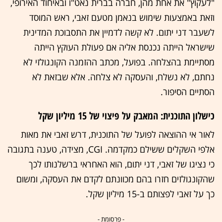
"לעקוץ" את אחת מהן, חברה בברית נאט"ו ובאיחוד האירופי,
וזאת באמצעות שימוש בנאמן מטעם זאבי, ראש המוסד
לשעבר דני יתום. לא קשה לדמיין את התסבוכת המדינית
שישראל הייתה נכנסת אליה אם פעולת העוקץ הייתה
מסתיימת בהצלחה. בפועל, מכתב ההזמנה הקונגולזי לא
נחתם, לא נשלח, והעסקה לא צלחה. אלא שבזאת לא
הסתיים הסיפור.
כישלון התוכנית: המאבק על פיצוי של 15 מיליון שקל
לאור אי ההוצאה לפועל של התוכנית, דרש זאבי את מאות
אלפי השקלים ששילם כמקדמה. CGI, מצידה, טענה בתגובה
כי נציגו של זאבי, דני יתום, הוא האחראי ברשלנותו לכך
שהקונגולזים חזרו בהם מכוונתם לקדם את העסקה, ומשום
כך על זאבי לפצותם ב-15 מיליון שקל.
- פרסומת -