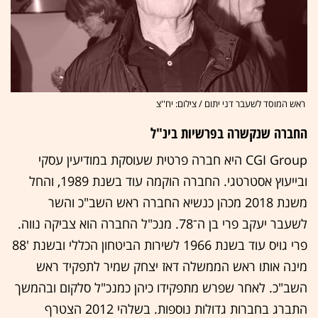
ראש המוסד לשעבר דני יתום / צילום: יח''צ
החברה שנקשרה בפרשיות בינ"ל
CGI Group היא חברה פרטית שעוסקת במודיעין עסקי
ובייעוץ אסטרטגי. החברה הוקמה עוד בשנת 1989, והחל
משנת 2018 מכהן כנשיא החברה ראש השב"כ והשר
לשעבר יעקב פרי בן ה־78. מנכ"ל החברה הוא צביקה נווה.
פרי גויס עוד בשנת 1966 לשירות הביטחון הכללי ובשנת '88
מינה אותו ראש הממשלה דאז יצחק שמיר לתפקיד ראש
השב"כ. לאחר שפרש מתפקידו כיהן כמנכ"ל סלקום ובהמשך
התברג בחברות גדולות נוספות. בשלהי 2012 הצטרף