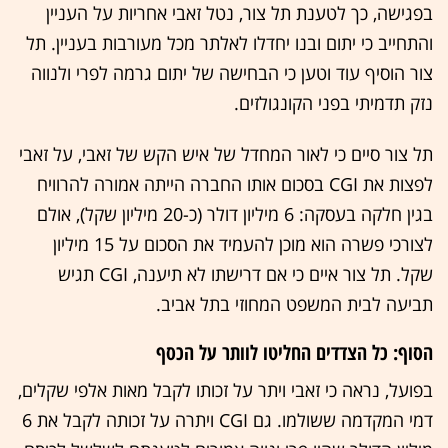
בפגישה, כך לטענת תל צור, נטל זאבי אחריות על העניין
והתחייב כי יתום ובנו יחדלו לאלתר מכל מעורבות בעניין. תל
צור הוסיף עוד וטען כי הבחישה של יתום גרמה לפרי ולנווה
נזק תדמיתי בפני הקונגולזים.
תל צור סיים כי לאור המחדל של איש הקש של זאבי, על זאבי
לפצות את CGI בסכום אותו החברה הייתה אמורה להרוויח
בגין חלקה בעסקה: 6 מיליון דולר (כ-20 מיליון שקל), אולם
לצורכי פשרה הוא מוכן להעמיד את הסכום על 15 מיליון
שקל. תל צור איים כי אם דרישתו לא תיענה, CGI תגיש
תביעה לבית המשפט המחוזי בתל אביב.
הסוף: כל הצדדים החליטו לוותר על הכסף
בפועל, נראה כי זאבי ויתר על זכותו לקבל מאות אלפי שקלים,
דמי המקדמה ששולמו. גם CGI ויתרה על זכותה לקבל את 6