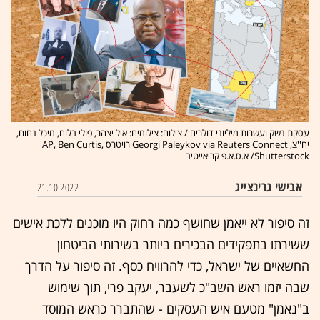
עסקת נשק ועשרות מיליוני דולרים / צילום: צילומים: איל יצהר, פולי בלום, מיכל נחום,
יח''צ, Georgi Paleykov via Reuters Connect רויטרס AP, Ben Curtis,
Shutterstock/ א.ס.א.פ קריאייטיב
אבישי גרינצייג
21.10.2022
זה סיפור לא ייאמן שחושף כמה רחוק היו מוכנים ללכת אישים
ששירתו בתפקידים הבכירים ביותר בשירותי הביטחון
החשאיים של ישראל, כדי להרוויח כסף. זה סיפור על הדרך
שבה יזמו ראש השב"כ לשעבר, יעקב פרי, תוך שימוש
ב"נאמן" מטעם איש העסקים - שהתברר כראש המוסד