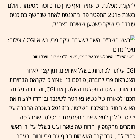
להקמת מפלגת יש עתיד, ואף כיהן כח"כ ושר מטעמה. אולם
בשנת 2018 התפטר פרי מהכנסת לאחר שנחשף בתוכנית
עובדה כי שיקר כשטען ששירת בצה"ל.
ראש השב''כ והשר לשעבר יעקב פרי, נשיא CGI / צילום: מיכל נחום
CGI עלתה לכותרות בשלל אירועים. זמן קצר לאחר
הצטרפות פרי לחברה, פורסם ב־YNET כי לקראת הבחירות
בגיאורגיה שכרה מפלגת השלטון את CGI, והחברה גילתה
תכנון לכאורה של נשיא גאורגיה לשעבר ובן דודו לרצוח את
האיש החזק במפלגת השלטון. ב־2019 נשכרה החברה על
ידי כחול לבן למצוא את החפרפרת במפלגה שמדליפה
חומרים מהקמפיין. הדוח שהוציאה CGI נשלל על ידי ראשי
כחול לבן, וגרר קרב האשמות חריף עם פרי ונווה. בעבר