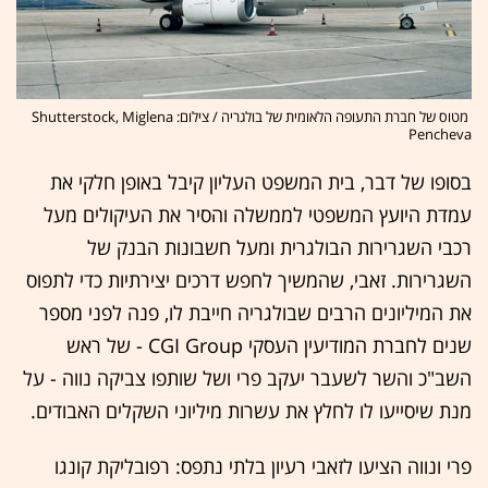
מטוס של חברת התעופה הלאומית של בולגריה / צילום: Shutterstock, Miglena
Pencheva
בסופו של דבר, בית המשפט העליון קיבל באופן חלקי את
עמדת היועץ המשפטי לממשלה והסיר את העיקולים מעל
רכבי השגרירות הבולגרית ומעל חשבונות הבנק של
השגרירות. זאבי, שהמשיך לחפש דרכים יצירתיות כדי לתפוס
את המיליונים הרבים שבולגריה חייבת לו, פנה לפני מספר
שנים לחברת המודיעין העסקי CGI Group - של ראש
השב"כ והשר לשעבר יעקב פרי ושל שותפו צביקה נווה - על
מנת שיסייעו לו לחלץ את עשרות מיליוני השקלים האבודים.
פרי ונווה הציעו לזאבי רעיון בלתי נתפס: רפובליקת קונגו