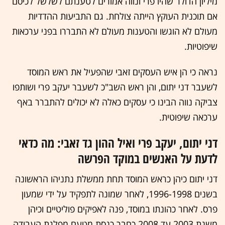
מיליון הדולר שהיו פרי ונווה אמורים לטענתם לשלשל לכיסם
אם תוכנית העוקץ הייתה צולחת. גם התביעות ההדדיות
מעולם לא הוגשו והטענות מעולם לא התבררו בפני ערכאות
שיפוטיות.
נראה כי הן איש העסקים זאבי שהפעיל את ראש המוסד
לשעבר דני יתום, והן ראש השב"כ לשעבר יעקב פרי ושותפו
צביקה נווה הבינו כי עסקים כאלה לא יכולים להתברר באף
ערכאה שיפוטית.
דני יתום, יעקב פרי ואיל ההון גד זאבי: מה כדאי
לדעת על האנשים במוקד הפרשה
דני יתום כיהן כראש המוסד תחת ממשלת נתניהו הראשונה
בשנים 1996-1998, לאחר שמונה לתפקיד על ידי שמעון
פרס. לאחר כהונתו במוסד, פנה לאפיקים פוליטיים וכיהן
משנת 2003 עד 2008 כחבר כנסת מטעם מפלגת העבודה.