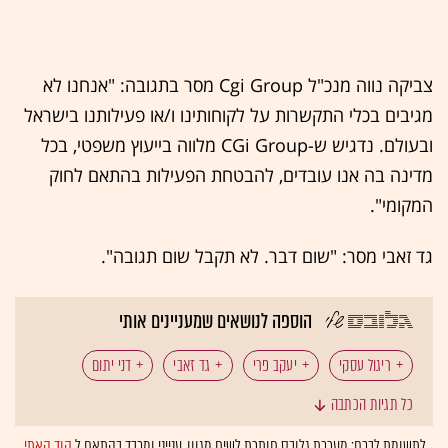
צביקה נווה מנכ"ל Cgi Group מסר בתגובה: "אנחנו לא
מגיבים בכלי התקשרות על לקוחותינו ו/או פעילותנו בישראל
ובעולם. נדגיש ש-CGi Group מלווה בייעוץ משפטי, בכל
מדינה בה אנו עובדים, להבטחת הפעילות בהתאם לחוק
המקומי".
גד זאבי מסר: "שום דבר. לא תקבל שום תגובה".
הוספה לנושאים שמעניינים אותי
ריגול עסקי
יעקב פרי
גד זאבי
דני יתום
כל תגיות הכתבה
בולגריה
קונגו
מודיעין עסקי
ריגול תעשייתי
לתשומת לבכם: מערכת גלובס חותרת לשיח מגוון, ענייני ומכבד בהתאם ל
קוד האתי