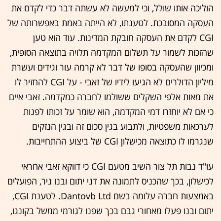
הוליכה אותו שולל, וכי למעשה לא עשתה דבר כדי לקדם את
העסקה המסובכת. לטענתו, לא הייתה באמת באפשרותה של
CGI לקדם את העסקה חובקת המדינות. עוד הוא טען
שהזכות לשמור על תשלום המקדמה תלויה בתוצאה הסופית,
ומכיוון שהעסקה בסופו של דבר לא קרמה עור וגידים ועשרת
מיליון הדולרים לא הגיעו לידיו של זאבי - על CGI להחזיר לו
את מאות אלפי השקלים ששולמו לחברה כמקדמה. זאבי איים
כי אם לא יוחזרו דמי המקדמה, הוא שומר על זכותו לפנות
לערכאות משפטיות, ולתבוע בגין סכום זה ובגין הנזקים
שנגרמו לו כתוצאה מכישלון CGI של ביצוע ההתחייבות.
עו"ד נבות תל צור השיב מטעם CGI כי דווקא זאבי אחראי
לכישלון, בכך שהכניס לתמונה את דני יתום ובנו ניר, הפועלים
באמצעות חברה עלומה בשם Dantovb Ltd. לטענת CGI,
יתום ובנו פעלו מאחורי גבם בכך שפנו לגורמי ממשל בקונגו,