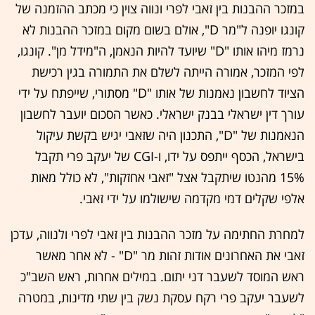
במזכר ההבנות בין זאבי לפרי ונווה צוין כי מכתב ההזמנה של
קונגו יופנה ל"מר D", אולם בשום מקום במזכר ההבנות לא
נרמז מיהו אותו "D" שיועד להיות הנאמן, ה"מידל מן". קונגו,
לפי המזכר, אמורה הייתה לשלם את התמורה בגין רכישת
הציוד לחשבון נאמנות של אותו "D" מסתורי, שייפתח על ידי
עורך דין ישראלי בבנק ישראלי. כאשר הסכום יועבר לחשבון
הנאמנות של "D", התכנון היה שזאבי יגיש בקשת עיקול
בישראל, הכסף ייתפס על ידו, ו-CGI של יעקב פרי תקבל
15% מהנטו שיתקבל אצל "זאבי אחזקות", לא כולל מאות
אלפי שקלים דמי מקדמה שישולמו על ידי זאבי.
למחרת החתימה על מזכר ההבנות בין זאבי לפרי ולנווה, עדכן
זאבי את האחרונים אודות זהות מר "D" - לא אחר מאשר
ראש המוסד לשעבר דני יתום. במילים אחרות, ראש השב"כ
לשעבר יעקב פרי רקח עסקת נשק בין שתי מדינות, במטרה