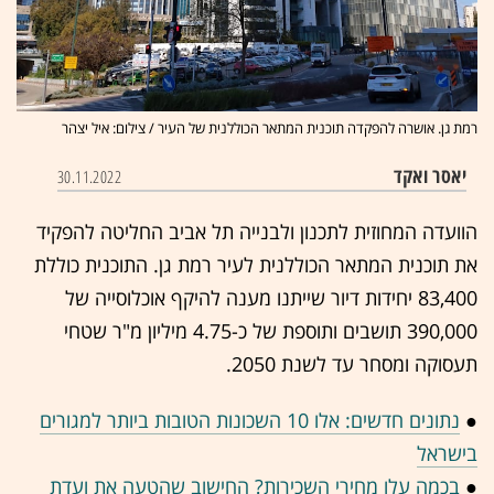
רמת גן. אושרה להפקדה תוכנית המתאר הכוללנית של העיר / צילום: איל יצהר
יאסר ואקד
30.11.2022
הוועדה המחוזית לתכנון ולבנייה תל אביב החליטה להפקיד
את תוכנית המתאר הכוללנית לעיר רמת גן. התוכנית כוללת
83,400 יחידות דיור שייתנו מענה להיקף אוכלוסייה של
390,000 תושבים ותוספת של כ-4.75 מיליון מ"ר שטחי
תעסוקה ומסחר עד לשנת 2050.
●
נתונים חדשים: אלו 10 השכונות הטובות ביותר למגורים
בישראל
●
בכמה עלו מחירי השכירות? החישוב שהטעה את ועדת