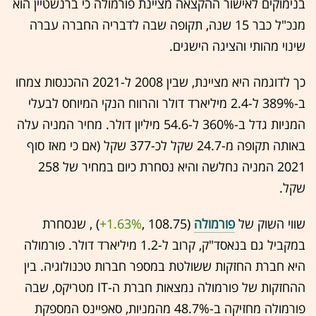
בנימוקים לאישור ההקצאה מציינת פורמולה כי ברנשטיין הוא
מנכ"ל כבר 15 שנה, תקופה שבה לדבריה החברה עברה
שינוי מהותי והציגה הישגים.
כך לדוגמה היא מציינת, שבין 2008 ל-2021 ההכנסות צמחו
ב-389% ל-2.4 מיליארד דולר והרווח הנקי המיוחס לבעלי
המניות גדל ב-360% ל-54.6 מיליון דולר. מחיר המניה עלה
באותה תקופה מ-24.7 שקל לכ-377 שקל (אם כי מאז סוף
2021 המניה נחלשה והיא נסחרת כיום במחיר של 258
שקל.
שווי השוק של
פורמולה
(108.75 ,‎
+1.63%
‏) , שנסחרת
במקביל גם בנאסד"ק, קרוב ל-1.2 מיליארד דולר. פורמולה
היא חברת החזקות ששולטת במספר חברות טכנולוגיה. בין
ההחזקות של פורמולה נמצאות חברת ה-IT מטריקס, שבה
פורמולה מחזיקה ב-48.7% מהמניות, סאפיינס המספקת