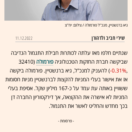
גיא ברנשטיין, מנכ''ל פורמולה / צילום: יח''צ
שירי חביב ולדהורן
11.12.2022
שנתיים חלפו מאז עלתה לכותרות חבילת התגמול הנדיבה
שביקשה חברת החזקות הטכנולוגיה
פורמולה
(32410
,‎
-0.31%
‏) להעניק למנכ"ל, גיא ברנשטיין. פורמולה ביקשה
אז את אישור בעלי המניות להקצות לברנשטיין מניות חסומות
ששוויין באותה עת עמד על כ-167 מיליון שקל. אסיפת בעלי
המניות לא אישרה את ההקצאה, אך דירקטוריון החברה דן
בכך מחדש והחליט לאשר את התגמול.
- פרסומת -