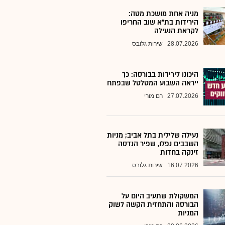
מניה אחת מושכת מטה:
הירידות בת"א שוב החריפו
לקראת הנעילה
28.07.2026
שירות גלובס
היכונו לירידות בבורסה: כך
ייראה השבוע המטלטל שבפתח
27.07.2026
רם מורי
נעילה שלילית בתל אביב; מניות
השבבים נפלו, שפיר הנדסה
זינקה בחדות
16.07.2026
שירות גלובס
המשקולת שתעיב היום על
הבורסה והתחזית הקשה לשוק
המניות