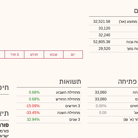
ם
 ממוצע
(אג')
32,521.58
33,120
32,240
52,805.38
29,520
יום
שבוע
חודש
3 חוד'
 פתיחה
תשואות
חיפ
חה
33,060
מתחילת השבוע
0.68%
ס
33,060
מתחילת החודש
0.68%
וזים
0.00%
3 חודשים
-15.09%
תיא
ג'
0.00
מתחילת השנה
-33.45%
חר
(א` ₪)
3 שנים
32.94%
פורמול
ישראל