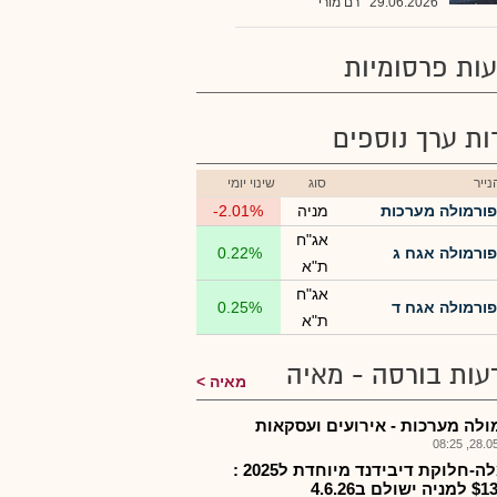
29.06.2026
רם מורי
ות פרסומיות
רות ערך נוספים
ייר
סוג
שינוי יומי
פורמולה מערכות
מניה
-2.01%
אג"ח
פורמולה אגח ג
0.22%
ת"א
אג"ח
פורמולה אגח ד
0.25%
ת"א
עות בורסה - מאיה
מאיה
ולה מערכות - אירועים ועסקאות
28.05.2
פרמלה-חלוקת דיבידנד מיוחדת ל2025 :
ולם ב4.6.26