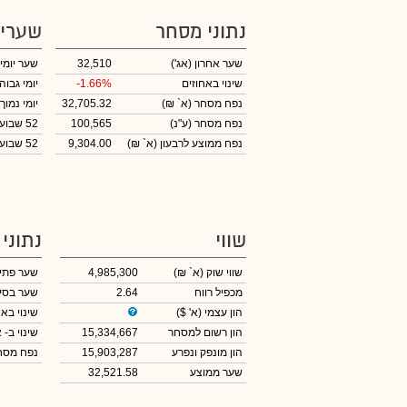
נתוני מסחר
שערי
שער אחרון
(אג')
32,510
שער יומי
שינוי באחוזים
-1.66%
יומי גבוה
נפח מסחר
(א` ₪)
32,705.32
יומי נמוך
נפח מסחר
(ע"נ)
100,565
52 שבועות גבוה
נפח ממוצע לרבעון (א` ₪)
9,304.00
52 שבועות נמוך
שווי
נתוני
שווי שוק
(א` ₪)
4,985,300
שער פתי
מכפיל רווח
2.64
שער בסי
הון עצמי
(א' $)
שינוי באח
הון רשום למסחר
15,334,667
שינוי
ב- א
הון מונפק ונפרע
15,903,287
נפח מס
שער ממוצע
32,521.58