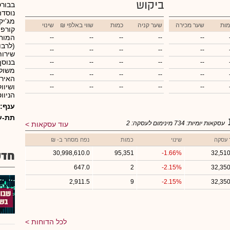
ביקוש
בבורס
מג'יק
מות
שער מכירה
שער קניה
כמות
₪ שווי באלפי
שינוי
המוחז
--
--
--
--
--
(לרבו
--
--
--
--
--
שירות
בנוסף
--
--
--
--
--
משולב
--
--
--
--
--
האירו
ושיוו
--
--
--
--
--
הניוו
ענף:
תת-ע
עסקאות יומיות:
734
מינימום לעסקה:
2
עוד עסקאות
 עסקה
שינוי
כמות
נפח מסחר ב- ₪
חדש
30,998,610.0
95,351
-1.66%
32,510
647.0
2
-2.15%
32,350
2,911.5
9
-2.15%
32,350
לכל הדוחות