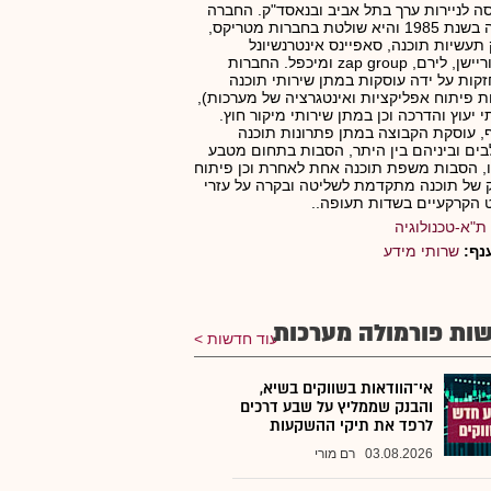
ה לניירות ערך בתל אביב ובנאסד"ק. החברה
נוסדה בשנת 1985 והיא שולטת בחברות מטריקס,
 תעשיות תוכנה, סאפיינס אינטרנשיונל
קורפוריישן, לירם, zap group ומיכפל. החברות
קות על ידה עוסקות במתן שירותי תוכנה
ת פיתוח אפליקציות ואינטגרציה של מערכות),
י יעוץ והדרכה וכן במתן שירותי מיקור חוץ.
, עוסקת הקבוצה במתן פתרונות תוכנה
ים וביניהם בין היתר, הסבות בתחום מטבע
, הסבות משפת תוכנה אחת לאחרת וכן פיתוח
ק של תוכנה מתקדמת לשליטה ובקרה על עזרי
ט הקרקעיים בשדות תעופה..
ת"א-טכנולוגיה
נף:
שרותי מידע
ות פורמולה מערכות
עוד חדשות
אי־הוודאות בשווקים בשיא,
והבנק שממליץ על שבע דרכים
לרפד את תיקי ההשקעות
03.08.2026
רם מורי