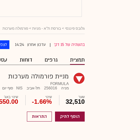
גלובס פיננסי
>
בורסת ת"א - מניות
> פורמולה מערכות
14:24
בהשהיה של 15 דק'
עדכון אחרון
לצפו
|
תמצית
גרפים
דוחות
עסק
מניית פורמולה מערכות
FORMULA
מניה
256016
תל-אביב
NIS
סוף יום
שער
שינוי
שינוי באג'
550.00
-1.66%
32,510
הוסף לתיק
התראות