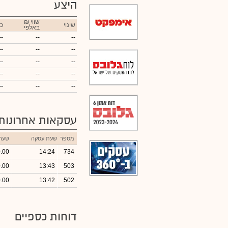
היצע
₪ שווי
שינוי
כ
באלפי
--
--
--
--
--
--
--
--
--
--
--
--
--
--
--
עסקאות אחרונות
מספר
שעת עסקה
שער
.00
14:24
734
.00
13:43
503
.00
13:42
502
דוחות כספיים