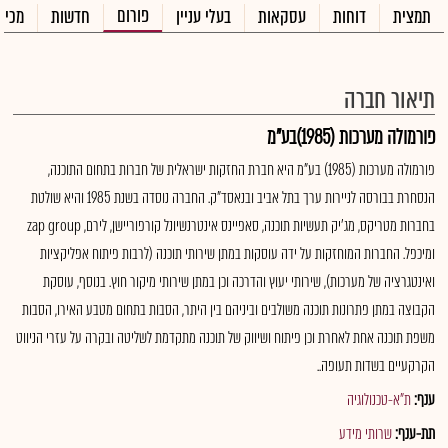
פורום
תמצית
דוחות
עסקאות
בעלי עניין
חדשות
מכיר
תיאור חברה
פורמולה מערכות (1985)בע"מ
פורמולה מערכות (1985) בע"מ היא חברת החזקות ישראלית של חברות בתחום התוכנה,
הנסחרת בבורסה לניירות ערך בתל אביב ובנאסד"ק. החברה נוסדה בשנת 1985 והיא שולטת
בחברות מטריקס, מג'יק תעשיות תוכנה, סאפיינס אינטרנשיונל קורפוריישן, לירם, zap group
ומיכפל. החברות המוחזקות על ידה עוסקות במתן שירותי תוכנה (לרבות פיתוח אפליקציות
ואינטגרציה של מערכות), שירותי יעוץ והדרכה וכן במתן שירותי מיקור חוץ. בנוסף, עוסקת
הקבוצה במתן פתרונות תוכנה משולבים וביניהם בין היתר, הסבות בתחום מטבע האירו, הסבות
משפת תוכנה אחת לאחרת וכן פיתוח ושיווק של תוכנה מתקדמת לשליטה ובקרה על עזרי הניווט
הקרקעיים בשדות תעופה..
ענף:
ת"א-טכנולוגיה
תת-ענף:
שרותי מידע