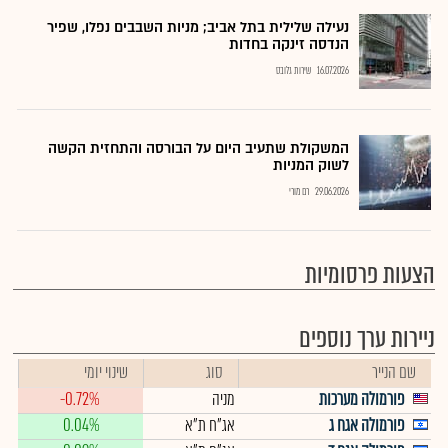
נעילה שלילית בתל אביב; מניות השבבים נפלו, שפיר
הנדסה זינקה בחדות
16.07.2026
שירות גלובס
המשקולת שתעיב היום על הבורסה והתחזית הקשה
לשוק המניות
29.06.2026
רם מורי
הצעות פרסומיות
ניירות ערך נוספים
שם הנייר
סוג
שינוי יומי
פורמולה מערכות
מניה
-0.72%
פורמולה אגח ג
אג"ח ת"א
0.04%