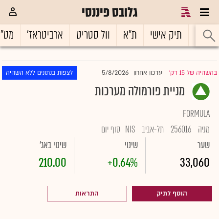
גלובס פיננסי
ראשי
תיק אישי
ת"א
וול סטריט
ארביטראז'
מט"
5/8/2026
בהשהיה של 15 דק'
עדכון אחרון
לצפות בנתונים ללא השהיה
|
מניית פורמולה מערכות
FORMULA
מניה
256016
תל-אביב
NIS
סוף יום
שער
שינוי
שינוי באג'
210.00
+0.64%
33,060
הוסף לתיק
התראות