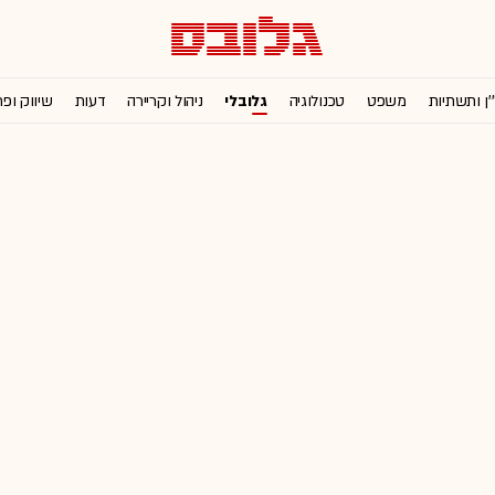
'ן ותשתיות
משפט
טכנולוגיה
גלובלי
ניהול וקריירה
דעות
שיווק ופ