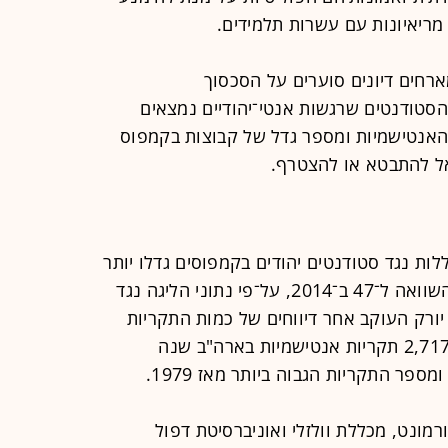
 מריאיונות עם עשרות תלמידים.
רחים דיונים סוערים על הסכסוך
הסטודנטים שרגשות אנטי־יהודיים נמצאים
 האנטישמיות ומספר גדל של קבוצות בקמפוס
ל להתבטא או להצטרף.
ללות נגד סטודנטים יהודים בקמפוסים גדלו יותר
מפי שלושה ל־155 תקריות ב־2021 בהשוואה ל־47 ב־2014, על־פי נתוני הליגה נגד
 יורק העוקב אחר דיווחים של כמות התקריות
האנטישמיות מאז 2014. בליגה רשמו 2,717 תקריות אנטישמיות בארה"ב שנה
רמונט, מכללת וולזלי ואוניברסיטת דפול