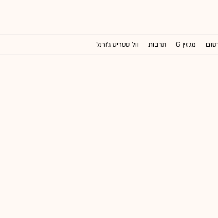
רסום
מגזין G
תרבות
וול סטריט ג'ורנל