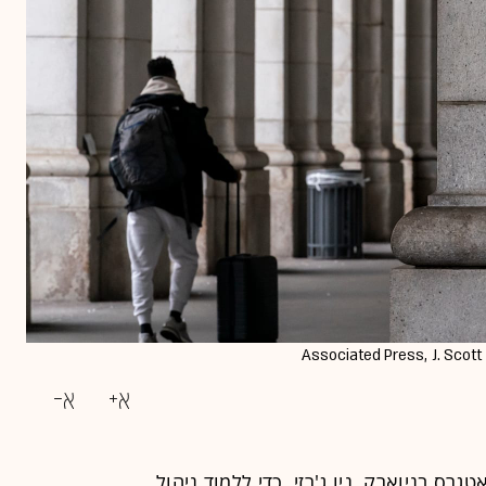
רס בניוארק, ניו ג'רזי, כדי ללמוד ניהול