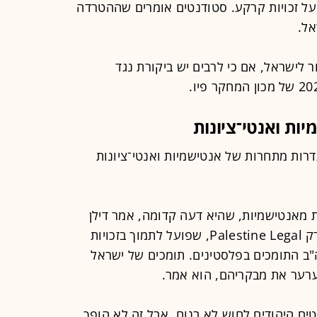
על זכויות קרקע. סטודנטים אומרים שההטרדה
אל.
ר לישראל, אם כי לרבים יש ביקורת נגד
ות ואנטי־ציונות
רות מתחרות של אנטישמיות ואנטי־ציונות
ת מאנטישמיות, שהיא דעה קדומה, אמר דילן
סבא, עורך דין במשרד המבוסס בניו יורק Palestine Legal, שפועל לתמוך בזכויות
"ב התומכים בפלסטינים. תומכים של ישראל
ערער את מבקריהם, הוא אמר.
טים היהודים לחוש לא בנוח, אבל זה לא הופך