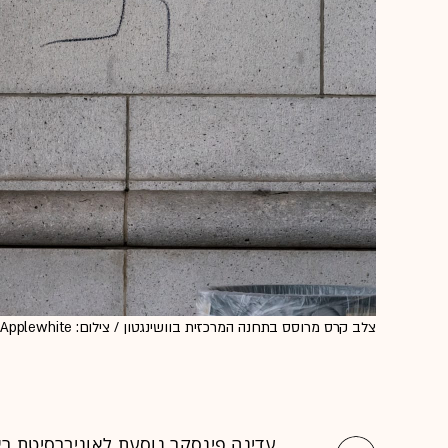
צלב קרס מרוסס בתחנה המרכזית בוושינגטון / צילום: Associated Press, J. Scott Applewhite
עדינה פינסקר נוסעת לאוניברסיטת ראטג