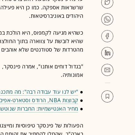
שרשראות אספקה. כמו כן היא פעילה בהי
היהודים באוניברסיטאות.
כשהיא מגיעה לקמפוס, היא הולכת במס
שהיא לובשת על צווארה בתוך החולצה.
מהטרדות של סטודנטים שלא אוהבים את
"בגדול דוחים אותנו", אמרה פינסקר,
אמונותיה.
●
"יש לנו עוד עבודה רבה": מה מתכננים 
●
קבוצות NBA, הרודס וסטארט-אפים ישראלים: מי את קרן העושר הקטארית?
●
מחיר האנטישמיות: החברות שנוטשו
הפעולות של פינסקר טיפוסיות ומייצג
בארה"ב, שהחלו להסתיר את זהותם הד