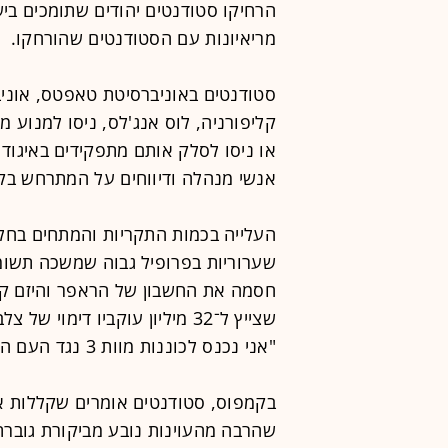
הרחיקו סטודנטים יהודים שתומכים ביש
מריאיונות עם הסטודנטים שהורחקו.
סטודנטים באוניברסיטת טאפטס, אוניב
קליפורניה, לוס אנג'לס, ניסו למנוע מ
או ניסו לסלק אותם מתפקידים באיגוד
אנשי מנהלה ודיווחים על המתרחש בק
העלייה בכמות התקריות והמתחים בח
שערוריות בפרופיל גבוה שמשכה תשומ
חסמה את החשבון של הראפר והיזם קנ
שצייץ ל־32 מיליון עוקביו דימו
"אני נכנס לכוננות מוות 3 נגד העם היהודי".
בקמפוס, סטודנטים אומרים שקללות אנט
שהרבה מהעוינות נובע מביקורת גובר