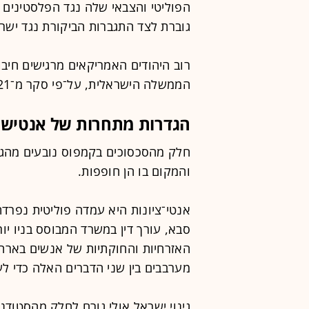
הפוליטי והצבאי שלה נגד הפלסטינים 
גוברת לצד התגברות הביקורת נגד ישר
רוב היהודים האמריקאים מרגישים חיבו
הממשלה הישראלית, על־פי סקר מ־2021 של מכון המחקר פיו.
הגדרות מתחרות של אנטישמי
חלק מהסכסוכים בקמפוס נובעים מהגד
והמקום בו הן חופפות.
אנטי־ציונות היא עמדה פוליטית נפרד
האזרחיות והחוקתיות של אנשים בארה
מערבבים בין שני הדברים האלה כדי ל
גינוי ישראל אולי גורם לחלק מהסטודנ