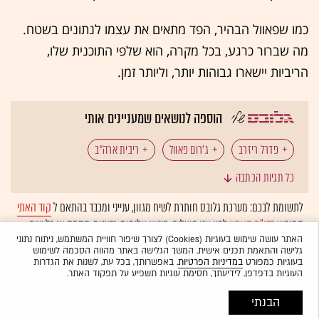
כמו שפאוול הבהיר, הפד מתאים את עצמו לנתונים בשטח.
מה שברור כרגע, בכל מקרה, הוא שלפי התוכנית שלו,
הריביות יישארו גבוהות יותר, וליותר זמן.
הוספה לנושאים שמעניינים אותי
פדרל ריזרב
ג'רום פאוול
ריבית ארה"ב
כל תגיות הכתבה
כלכלת ארה"ב
לתשומת לבכם: מערכת גלובס חותרת לשיח מגוון, ענייני ומכבד בהתאם ל
קוד האתי
המופיע
בדו"ח האמון
לפיו אנו פועלים. ביטויי אלימות, גזענות, הסתה או כל שיח
בלתי הולם אחר מסוננים בצורה
אוטומטית
ולא יפורסמו באתר.
האתר עושה שימוש בעוגיות (Cookies) לצורך שיפור חוויית המשתמש, ניתוח נתוני
גלישה והתאמת תכנים אישית. המשך הגלישה באתר מהווה הסכמה לשימוש
בעוגיות כמפורט
במדיניות הפרטיות
. באפשרותך, בכל עת, לשנות את הגדרות
העוגיות בדפדפן. לידיעתך, חסימת עוגיות תשפיע על תפקוד האתר.
הבנתי