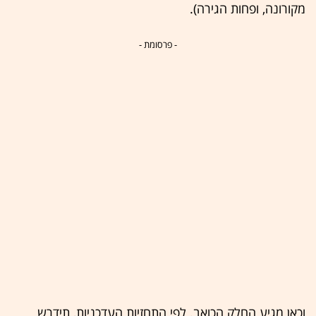
מקורונה, ופחות הגירה).
- פרסומת -
וכאן מגיע החלק הכואב. לפי התחזיות העדכניות, תידרש