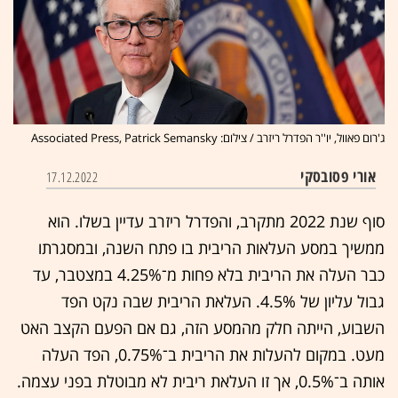
ג'רום פאוול, יו''ר הפדרל ריזרב / צילום: Associated Press, Patrick Semansky
אורי פסובסקי
17.12.2022
סוף שנת 2022 מתקרב, והפדרל ריזרב עדיין בשלו. הוא
ממשיך במסע העלאות הריבית בו פתח השנה, ובמסגר
תו
כבר העלה את הריבית בלא פחות מ־4.25% במצטבר, עד
גבול עליון של 4.5%. העלאת הריבית שבה נקט הפד
השבוע, הייתה חלק מהמסע הזה, גם אם הפעם הקצב האט
מעט. במקום להעלות את הריבית ב־0.75%, הפד העלה
אותה ב־0.5%, אך זו העלאת ריבית לא מבוטלת בפני עצמה.