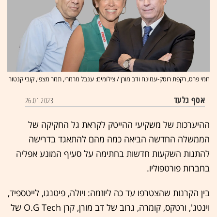
חמי פרס, רקפת רוסק-עמינח ודב מורן / צילומים: ענבל מרמרי, תמר מצפי, קובי קנטור
אסף גלעד
26.01.2023
ההיערכות של משקיעי ההייטק לקראת גל החקיקה של
הממשלה החדשה הביאה כמה מהם להתאגד בדרישה
להתנות השקעות חדשות בחתימה על סעיף המונע אפליה
בחברות פורטפוליו.
בין הקרנות שהצטרפו עד כה ליוזמה: ויולה, פיטנגו, לייטספיד,
וינטג', ורטקס, קומרה, גרוב של דב מורן, קרן O.G Tech של