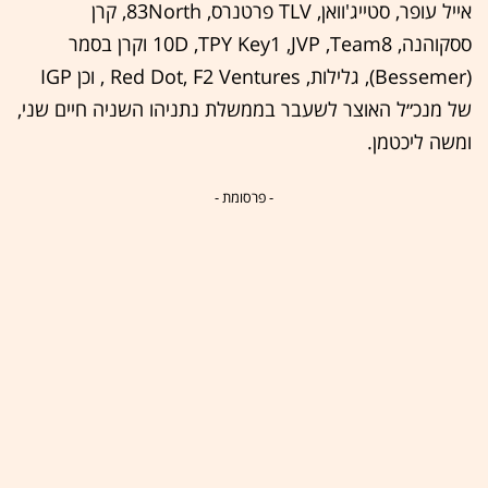
אייל עופר, סטייג'וואן, TLV פרטנרס, 83North, קרן
ססקוהנה, 10D ,TPY Key1 ,JVP ,Team8 וקרן בסמר
(Bessemer), גלילות, Red Dot, F2 Ventures , וכן IGP
של מנכ״ל האוצר לשעבר בממשלת נתניהו השניה חיים שני,
ומשה ליכטמן.
- פרסומת -