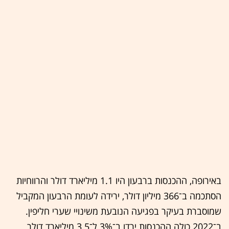
באירופה, ההכנסות ברבעון היו 1.1 מיליארד דולר והרווחיות
הסתכמה ב־366 מיליון דולר, ירידה לעומת הרבעון המקביל
שמוסברת בעיקר בפגיעה הנובעת משינויי שערי חליפין.
ב־2022 כולה ההכנסות ירדו ב־3% ל־3.5 מיליארד דולר