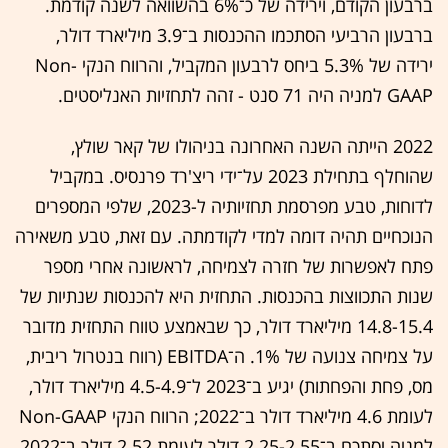
ברבעון הקודם, וירידה של כ־6% בהשוואה לשנה קודמת.
ברבעון הרביעי הסתכמו ההכנסות ב־3.9 מיליארד דולר,
ירידה של 5.3% ביחס לרבעון המקביל, והרווח הנקי Non-
GAAP למניה היה 71 סנט - זהה לתחזיות האנליסטים.
2022 הייתה השנה האחרונה בניהולו של קאר שולץ,
שהוחלף בתחילת 2023 על־ידי ריצ'רד פרנסיס. במקביל
לדוחות, טבע מפרסמת תחזיותיה ל-2023, שלפי המספרים
הנוכחיים תהיה דומה למדי לקודמתה. עם זאת, טבע משאירה
פתח לאפשרות של חזרה לצמיחה, לראשונה אחרי מספר
שנות התכווצות בהכנסות. התחזית היא להכנסות שנתיות של
14.8-15.4 מיליארד דולר, כך שבאמצע טווח התחזית מדובר
על צמיחה צנועה של 1%. ה־EBITDA (רווח בנטרול ריבית,
מס, פחת והפחתות) יגיע ב־2023 ל־4.5-4.9 מיליארד דולר,
לעומת 4.6 מיליארד דולר ב־2022; הרווח הנקי Non-GAAP
למניה יסתכם ב־2.25-2.55 דולר לעומת 2.52 דולר ב־2022,