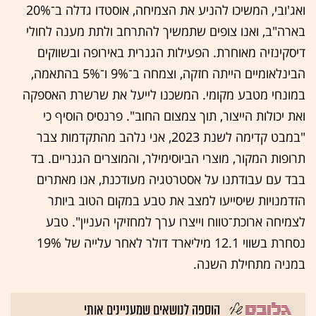
ואג'ובי, המשיכו להניע את הצמיחה, אוסטדו גדלה ב־20%
בארה"ב, ואנו צופים שתמשיך להתרחב ולתת מענה לחולי
דיסקינזיה מאוחרת. הפעילות הגנרית באירופה ובשווקים
הבינלאומיים הייתה חזקה, וצמחה ב־9% ו־5% בהתאמה,
במונחי מטבע מקומי. המשכנו לייעל את שרשרת האספקה
ואת יכולות הייצור, תוך צמצום החוב". פרנסיס הוסיף כי
"במבט קדימה לשנת 2023, אני נלהב מהתקדמות צבר
תרופות המקור, מוצרי הביוסימילר, והמוצרים הגנריים. בד
בבד עם עבודתנו על אסטרטגיה מעודכנת, אנו מאתרים
הזדמנויות שיסייעו למצב את טבע במקום הטוב ביותר
לצמיחה ארוכת־טווח וייצרו ערך למחזיקי העניין". טבע
נסחרת בשווי 12.1 מיליארד דולר לאחר עלייה של 19%
במניה מתחילת השנה.
הוספה לנושאים שמעניינים אותי