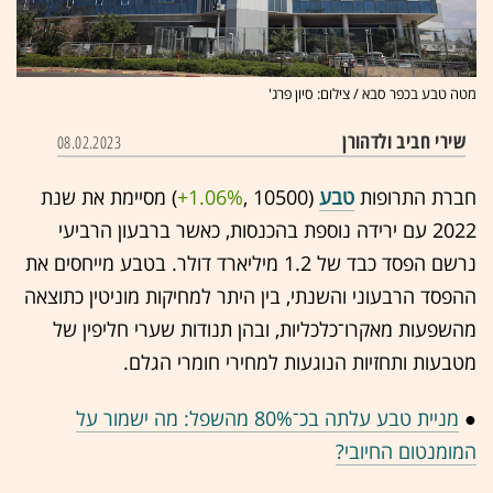
מטה טבע בכפר סבא / צילום: סיון פרג'
שירי חביב ולדהורן
08.02.2023
חברת התרופות
טבע
(10500 ,‎
+1.06%
‏) מסיימת את שנת
2022 עם ירידה נוספת בהכנסות, כאשר ברבעון הרביעי
נרשם הפסד כבד של 1.2 מיליארד דולר. בטבע מייחסים את
ההפסד הרבעוני והשנתי, בין היתר למחיקות מוניטין כתוצאה
מהשפעות מאקרו־כלכליות, ובהן תנודות שערי חליפין של
מטבעות ותחזיות הנוגעות למחירי חומרי הגלם.
●
מניית טבע עלתה בכ־80% מהשפל: מה ישמור על
המומנטום החיובי?