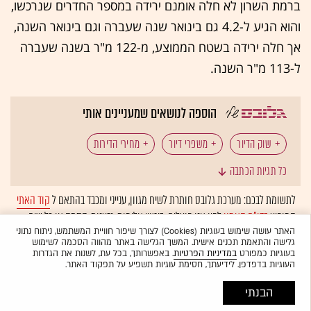
ברמת השרון לא חלה אומנם ירידה במספר החדרים שנרכשו,
והוא הגיע ל-4.2 גם בינואר שנה שעברה וגם בינואר השנה,
אך חלה ירידה בשטח הממוצע, מ-122 מ"ר בשנה שעברה
ל-113 מ"ר השנה.
הוספה לנושאים שמעניינים אותי
שוק הדיור
משפרי דיור
מחירי הדירות
כל תגיות הכתבה
נדל"ן: עסקאות נדל"ן
נדל"ן: נדל"ן למגורים
לתשומת לבכם: מערכת גלובס חותרת לשיח מגוון, ענייני ומכבד בהתאם ל
קוד האתי
המופיע
בדו"ח האמון
לפיו אנו פועלים. ביטויי אלימות, גזענות, הסתה או כל שיח
ריבית בנק ישראל
קניית דירה
משרד האוצר
בלתי הולם אחר מסוננים בצורה
אוטומטית
ולא יפורסמו באתר.
האתר עושה שימוש בעוגיות (Cookies) לצורך שיפור חוויית המשתמש, ניתוח נתוני
גלישה והתאמת תכנים אישית. המשך הגלישה באתר מהווה הסכמה לשימוש
בעוגיות כמפורט
במדיניות הפרטיות
. באפשרותך, בכל עת, לשנות את הגדרות
העוגיות בדפדפן. לידיעתך, חסימת עוגיות תשפיע על תפקוד האתר.
הבנתי