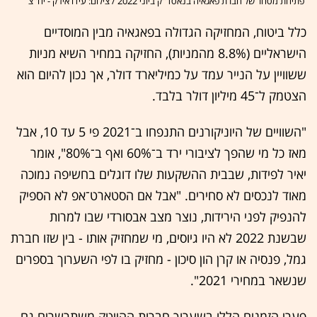
פתיחת מסחר של חברת פאגאיה בנאסד''ק ביוני 2022 / צילום: עידו איז'ק - יח''צ
כלל ביטוח, המחזיקה הגדולה בפאגאיה מבין המוסדיים
הישראליים (8.8% מהמניות), החזיקה במחיר השיא מניות
ששוויין על הנייר עמד על כמיליארד דולר, אך נכון להיום הוא
הצטמק ל־45 מיליון דולר בלבד.
"השוויים של היוניקורנים התנפחו ב־2021 פי 5 עד 10, אבל
מאז כל מי שהפך לציבורי ירד ב־60% ואף ב־80%", אומר
יאיר לפידות, שבבית ההשקעות שלו דוגלים בחשיפה נמוכה
מאוד לנכסים לא סחירים. "אבל אם הסטארט־אפ לא הספיק
להנפיק לפני הירידות, נוצר מצב אבסורדי שבו למרות
שבשנת 2022 לא היו גיוסים, מי שמחזיק אותו - בין שזו חברת
גמל, פנסיה או קרן הון סיכון - מחזיק בו לפי השערוך בספרים
שנשאר במחירי 2021".
פערי הזמנים הללו בשערוך חברות ההייטק משתרשרים גם