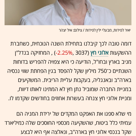
יאיר לפידות, מבעלי ילין לפידות / צילום: איל יצהר
דומה טובה לכך קיבלנו בתחילת השנה הנוכחית, כשחברת
ההשקעות
אלוני חץ
(3037 ,‎
-2.25%
‏) , המחזיקה בנדל"ן
מניב בארץ ובחו"ל, הודיעה כי היא צפויה להפריש בדוחות
השנתיים כ־750 מיליון שקל להפסד בגין הפחתת שווי נכסיה
בארה"ב ובאנגליה, בעקבות עליית הריבית. המשקיעים
במניית החברה שמוביל נתן חץ לא המתינו לאותו דיווח,
ומניית אלוני חץ צנחה בעשרות אחוזים בחודשים שקדמו לו.
מי שלא ספגו את האפקט המקדים של ירידת המניה הם
עמיתי כלל ביטוח, שהשקיעה מכספי החוסכים שלה כמיליארד
שקל בנכסי אלוני חץ בארה"ב, ונאלצה אף היא לבצע