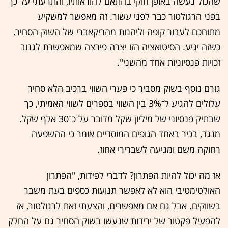
שהכול נעשה באופן חוקי בהתאם להוראותיו, והתרעתי על כך
בפני הרגולטור כבר לפני עשור. זה מאפשר למשקיע
מתוחכם לעבור קופה וליהנות מהריקאברי של השוק הסחיר,
כשזה יגיע. הסיטואציה הזו יצרה פירצה שמאפשרת לגנוב
זכויות פנסיוניות אחד מהשני".
גורם נוסף בשוק מסביר כי פערי השווי ברכיב הלא סחיר
עלולים להגיע ל־3% בין השווי בספרים לשווי האמיתי, כך
שבתיק פנסיוני של מיליון שקל מדובר על כ־30 אלף שקל.
מנגד, בכיר באחד הגופים המוסדיים אומר כי ההשפעה
רחוקה משם ומגיעה לשברירי אחוז.
אז מה יכול להיות הפתרון? לדברי לפידות, "הפתרון
האולטימטיבי הוא לא לאפשר תנועות כספים בעת משבר
בשווקים. אבל גם אם מאפשרים, והצעתי זאת לרגולטור, אז
להפעיל פקטור של ירידות שנעשו בשוק הסחיר גם על החלק