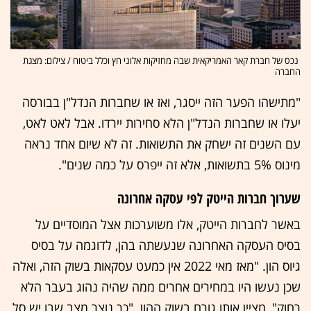
נכס של חברת קאר האמריקאית שבה מחזיקות אלוני חץ וכלל ביטוח / צילום: מצגת
החברה
"מתישהו הפער הזה ייסגר, ואז או שחברות הנדל"ן בבורסה
יעלו או שחברות הנדל"ן הלא סחירות יירדו. אבל לאט לאט,
עם השנים זה ישחק את התשואות. זה לא שיום אחד נראה
מינוס 5% בתשואות, אלא זה ייפרס על כמה שנים".
שערוך חברות הייטק לפי עסקה אחרונה
באשר לחברות הייטק, אלו משוערכות אצל המוסדיים על
בסיס העסקה האחרונה שנעשתה בהן, לדוגמה על בסיס
גיוס הון. "מאז מאי 2022 אין כמעט עסקאות בשוק הזה, ואלה
שכן נעשו היו במחירים אחרים ממה שהיה נהוג בעבר הלא
רחוק", מציין אותו גורם בשוק ההון. "כך נוצר מצב שבו יש סל