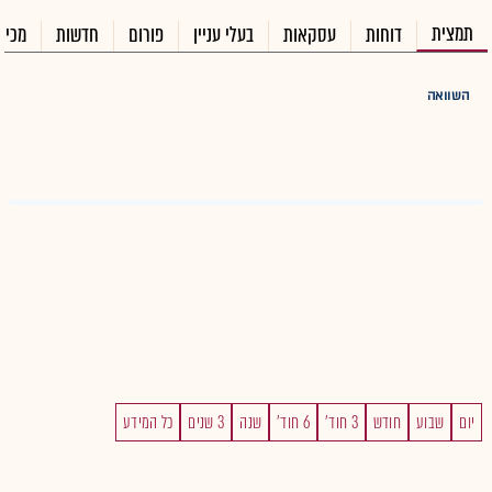
תמצית
דוחות
עסקאות
בעלי עניין
פורום
חדשות
מכיר
השוואה
יום
שבוע
חודש
3 חוד'
6 חוד'
שנה
3 שנים
כל המידע