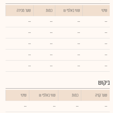
שינוי
₪ שווי באלפי
כמות
שער מכירה
--
--
--
--
--
--
--
--
--
--
--
--
--
--
--
--
--
--
--
--
ביקוש
שער קניה
כמות
₪ שווי באלפי
שינוי
--
--
--
--