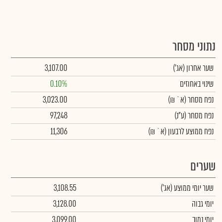
נתוני מסחר
שער אחרון
(אג')
3,107.00
שינוי באחוזים
0.10%
נפח מסחר
(א` ₪)
3,023.00
נפח מסחר
(ע"נ)
97,248
נפח ממוצע לרבעון (א` ₪)
11,306
שערים
שער יומי ממוצע
(אג')
3,108.55
יומי גבוה
3,128.00
יומי נמוך
3,099.00