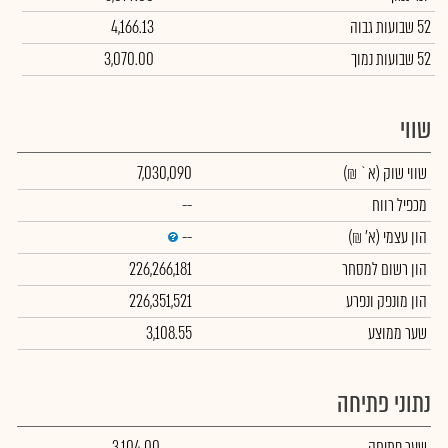
52 שבועות גבוה
4,166.13
52 שבועות נמוך
3,070.00
שווי
שווי שוק
(א` ₪)
7,030,090
מכפיל רווח
--
הון עצמי
(א' ₪)
--
הון רשום למסחר
226,266,181
הון מונפק ונפרע
226,351,521
שער ממוצע
3,108.55
נתוני פתיחה
שער פתיחה
3,104.00