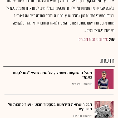
אלוני-חץ נכסים והשקעות בע"מ היא חברת נדל"ן ישראלית השולטת בחברות "אמות השקעות"
וב"אנרג'יקס אנרגיות מתחדשות" .אלוני חץ משקיעה בנדל"ן מניב ולטווח ארוך ופועלת בישראל
ובעולם המערבי במדינות כגון:ארה"ב, שוויץ ובריטניה. בנוסף החברה משקיעה באנרגיות
מתחדשות, פיתוח וייזום בתחום האנרגיה הפוטו וולטאית ובתחום אנרגיית הרוח. לקבוצה
השקעות בישראל ובפולין..
ענף:
נדל"ן ובינוי מניות והמירים
חדשות
מנהל ההשקעות שממליץ על מניה שהיא "כמו לקנות
בונקר"
04.08.2026
נתנאל אריאל
הבכיר שרואה הזדמנות בסקטור חבוט - ועוד כתבות על
השווקים
01.08.2026
כתבי גלובס