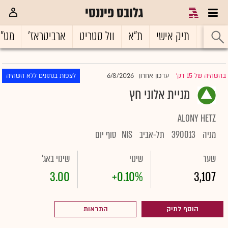
גלובס פיננסי
ראשי
תיק אישי
ת"א
וול סטריט
ארביטראז'
מט"
6/8/2026
בהשהיה של 15 דק'
עדכון אחרון
לצפות בנתונים ללא השהיה
|
מניית אלוני חץ
ALONY HETZ
מניה
390013
תל-אביב
NIS
סוף יום
שער
שינוי
שינוי באג'
3.00
+0.10%
3,107
הוסף לתיק
התראות