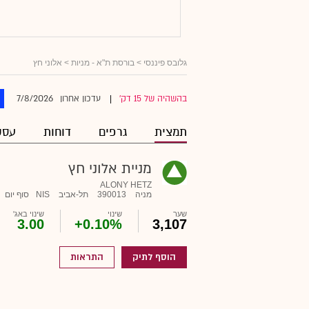
גלובס פיננסי
>
בורסת ת"א - מניות
> אלוני חץ
7/8/2026
בהשהיה של 15 דק'
עדכון אחרון
|
תמצית
גרפים
דוחות
עסק
מניית אלוני חץ
ALONY HETZ
מניה
390013
תל-אביב
NIS
סוף יום
שער
שינוי
שינוי באג'
3.00
+0.10%
3,107
הוסף לתיק
התראות