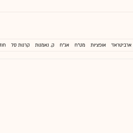
ארביטראז'
אופציות
מט"ח
אג"ח
ק. נאמנות
קרנות סל
חוז