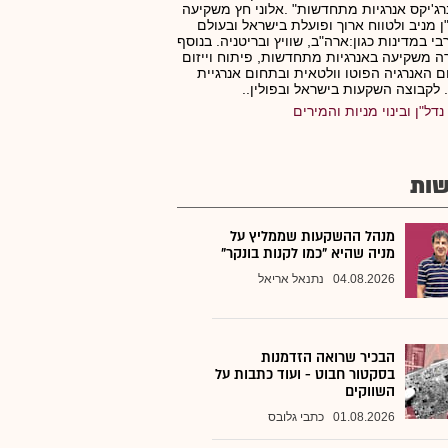
רג'יקס אנרגיות מתחדשות" .אלוני חץ משקיעה
ן מניב ולטווח ארוך ופועלת בישראל ובעולם
י במדינות כגון:ארה"ב, שוויץ ובריטניה. בנוסף
 משקיעה באנרגיות מתחדשות, פיתוח וייזום
 האנרגיה הפוטו וולטאית ובתחום אנרגיית
 לקבוצה השקעות בישראל ובפולין..
נדל"ן ובינוי מניות והמירים
ות
מנהל ההשקעות שממליץ על
מניה שהיא "כמו לקנות בונקר"
04.08.2026
נתנאל אריאל
הבכיר שרואה הזדמנות
בסקטור חבוט - ועוד כתבות על
השווקים
01.08.2026
כתבי גלובס