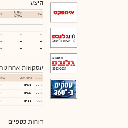
היצע
₪ שווי
שינוי
כ
באלפי
--
--
--
--
--
--
--
--
--
--
--
--
--
--
--
עסקאות אחרונות
מספר
שעת עסקה
שער
.00
10:48
776
.00
10:44
775
.00
10:33
655
דוחות כספיים