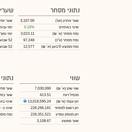
נתוני מסחר
שערי
שער אחרון
(אג')
3,107.00
שער יומי
שינוי באחוזים
0.10%
יומי גבוה
נפח מסחר
(א` ₪)
3,023.11
יומי נמוך
נפח מסחר
(ע"נ)
97,248
52 שבועות גבוה
נפח ממוצע לרבעון (א` ₪)
12,577
52 שבועות נמוך
שווי
נתוני
שווי שוק
(א` ₪)
7,030,090
שער פתי
מכפיל רווח
413.51
שער בסי
הון עצמי
(א' ₪)
13,018,595.24
שינוי באח
הון רשום למסחר
226,266,181
שינוי
ב- א
הון מונפק ונפרע
226,351,521
נפח מס
שער ממוצע
3,108.67