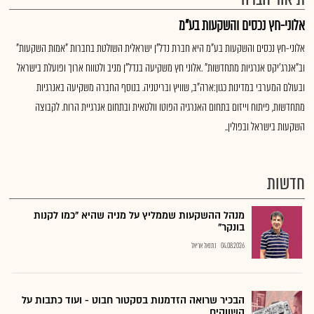
אלוני-חץ נכסים והשקעות בע"מ
אלוני-חץ נכסים והשקעות בע"מ היא חברת נדל"ן ישראלית השולטת בחברות "אמות השקעות"
וב"אנרג'יקס אנרגיות מתחדשות" .אלוני חץ משקיעה בנדל"ן מניב ולטווח ארוך ופועלת בישראל
ובעולם המערבי במדינות כגון:ארה"ב, שוויץ ובריטניה. בנוסף החברה משקיעה באנרגיות
מתחדשות, פיתוח וייזום בתחום האנרגיה הפוטו וולטאית ובתחום אנרגיית הרוח. לקבוצה
השקעות בישראל ובפולין..
חדשות
מנהל ההשקעות שממליץ על מניה שהיא "כמו לקנות
בונקר"
04.08.2026
נתנאל אריאל
הבכיר שרואה הזדמנות בסקטור חבוט - ועוד כתבות על
השווקים