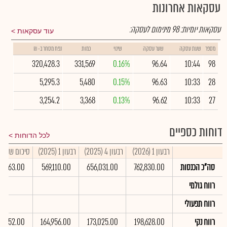
עסקאות אחרונות
עסקאות יומיות:
98
מינימום לעסקה:
עוד עסקאות
מספר
שעת עסקה
שער עסקה
שינוי
כמות
נפח מסחר ב- ₪
320,428.3
331,569
0.16%
96.64
10:44
98
5,295.3
5,480
0.15%
96.63
10:33
28
3,254.2
3,368
0.13%
96.62
10:33
27
דוחות כספיים
לכל הדוחות
רבעון 1 (2026)
רבעון 4 (2025)
רבעון 1 (2025)
סיכום שנתי 2025
סה"כ הכנסות
762,830.00
656,031.00
569,110.00
79,763.00
רווח גולמי
רווח תפעולי
רווח נקי
198,628.00
173,025.00
164,956.00
45,152.00