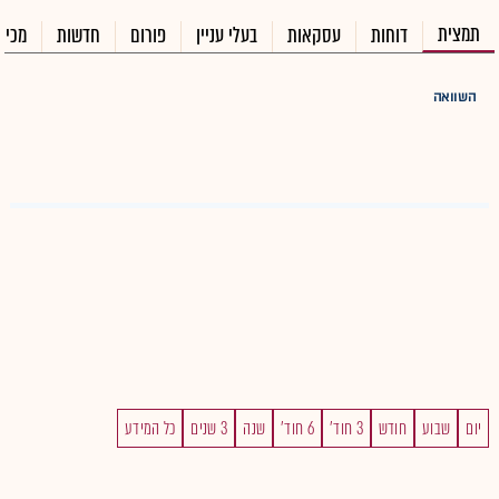
תמצית
דוחות
עסקאות
בעלי עניין
פורום
חדשות
מכיר
השוואה
יום
שבוע
חודש
3 חוד'
6 חוד'
שנה
3 שנים
כל המידע