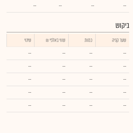
--
--
--
--
ביקוש
שער קניה
כמות
₪ שווי באלפי
שינוי
--
--
--
--
--
--
--
--
--
--
--
--
--
--
--
--
--
--
--
--