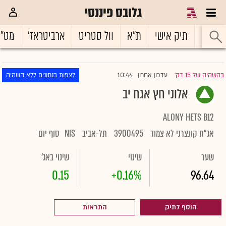
גלובס פיננסי
ראשי
תיק אישי
ת"א
וול סטריט
ארביטראז'
מט"
10:44
בהשהיה של 15 דק'
עדכון אחרון
לצפות בנתונים ללא השהיה
|
אלוני חץ אגח יב
ALONY HETS B12
אג"ח קונצרני לא צמוד
3900495
תל-אביב
NIS
סוף יום
שער
שינוי
שינוי באג'
0.15
+0.16%
96.64
הוסף לתיק
התראות