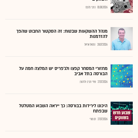
01.08.2026
כתבי גלובס
מנהל ההשקעות שבטוח: זה הסקטור החבוט שהפך
להזדמנות
28.07.2026
נתנאל אריאל
מחזורי המסחר קפצו ולג'פריס יש המלצה חמה על
הבורסה בתל אביב
27.07.2026
שירי חביב-ולדהורן
היכונו לירידות בבורסה: כך ייראה השבוע המטלטל
שבפתח
27.07.2026
רם מורי