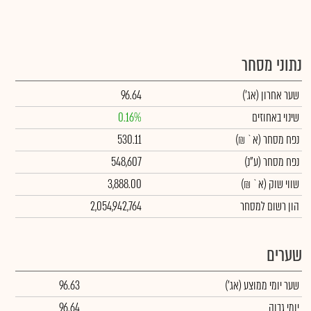
נתוני מסחר
שער אחרון
(אג')
96.64
שינוי באחוזים
0.16%
נפח מסחר
(א` ₪)
530.11
נפח מסחר
(ע"נ)
548,607
שווי שוק
(א` ₪)
3,888.00
הון רשום למסחר
2,054,942,764
שערים
שער יומי ממוצע
(אג')
96.63
יומי גבוה
96.64