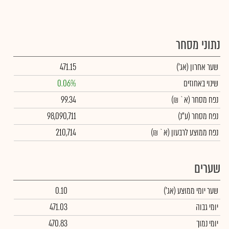
נתוני מסחר
שער אחרון
(אג')
471.15
שינוי באחוזים
0.06%
נפח מסחר
(א` ₪)
99.34
נפח מסחר
(ע"נ)
98,090,711
נפח ממוצע לרבעון (א` ₪)
210,714
שערים
שער יומי ממוצע
(אג')
0.10
יומי גבוה
471.03
יומי נמוך
470.83