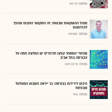
01.08.2026
כתבי גלובס
מנהל ההשקעות שבטוח: זה הסקטור החבוט שהפך
להזדמנות
28.07.2026
נתנאל אריאל
מחזורי המסחר קפצו ולג'פריס יש המלצה חמה על
הבורסה בתל אביב
27.07.2026
שירי חביב-ולדהורן
היכונו לירידות בבורסה: כך ייראה השבוע המטלטל
שבפתח
27.07.2026
רם מורי