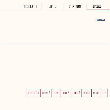
תמצית
עסקאות
פורום
הרכב מדד
השוואה
יום
שבוע
חודש
3 חוד'
6 חוד'
שנה
3 שנים
כל המידע