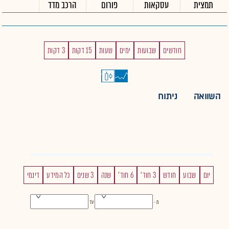
תמצית
עסקאות
פורום
הרכב מדד
חודשים
שבועות
ימים
שעות
15 דקות
3 דקות
השוואה
ניתוח
יום
שבוע
חודש
3 חוד'
6 חוד'
שנה
3 שנים
כל המידע
דינמי
מ -
עד