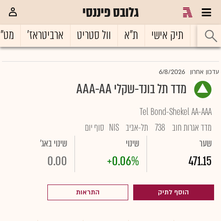
גלובס פיננסי
ראשי
תיק אישי
ת"א
וול סטריט
ארביטראז'
מט"
6/8/2026
עדכון אחרון
מדד תל בונד-שקלי AAA-AA
Tel Bond-Shekel AA-AAA
מדד אגרות חוב
738
תל-אביב
NIS
סוף יום
שער
שינוי
שינוי באג'
0.00
+0.06%
471.15
הוסף לתיק
התראות