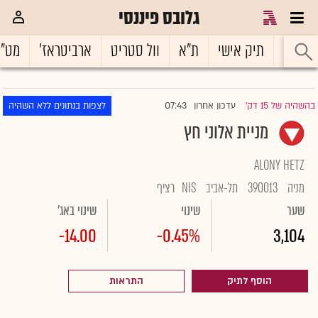
גלובס פיננסי
ראשי
תיק אישי
ת"א
וול סטריט
ארביטראז'
מט"
07:43
בהשהיה של 15 דק'
עדכון אחרון
לצפות בנתונים ללא השהיה
|
מניית אלוני חץ
ALONY HETZ
מניה
390013
תל-אביב
NIS
רציף
שער
שינוי
שינוי באג'
-14.00
-0.45%
3,104
הוסף לתיק
התראות