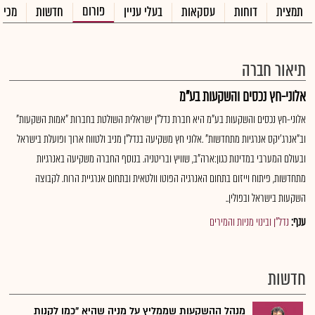
פורום
תמצית
דוחות
עסקאות
בעלי עניין
חדשות
מכיר
תיאור חברה
אלוני-חץ נכסים והשקעות בע"מ
אלוני-חץ נכסים והשקעות בע"מ היא חברת נדל"ן ישראלית השולטת בחברות "אמות השקעות"
וב"אנרג'יקס אנרגיות מתחדשות" .אלוני חץ משקיעה בנדל"ן מניב ולטווח ארוך ופועלת בישראל
ובעולם המערבי במדינות כגון:ארה"ב, שוויץ ובריטניה. בנוסף החברה משקיעה באנרגיות
מתחדשות, פיתוח וייזום בתחום האנרגיה הפוטו וולטאית ובתחום אנרגיית הרוח. לקבוצה
השקעות בישראל ובפולין..
ענף:
נדל"ן ובינוי מניות והמירים
חדשות
מנהל ההשקעות שממליץ על מניה שהיא "כמו לקנות