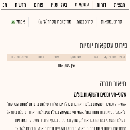
עסקאות
תמצית
דוחות
בעלי עניין
פורום
חדשות
מכיר
סה"כ עסקאות
סה"כ כמות
סה"כ נפח מסחר
(א' ₪)
אקסל
פירוט עסקאות יומיות
מספר
שעת עסקה
מצב
שער עסקה
שינוי
כמות
נפח מסחר ב- ₪
אין עסקאות
תיאור חברה
אלוני-חץ נכסים והשקעות בע"מ
אלוני-חץ נכסים והשקעות בע"מ היא חברת נדל"ן ישראלית השולטת בחברות "אמות השקעות"
וב"אנרג'יקס אנרגיות מתחדשות" .אלוני חץ משקיעה בנדל"ן מניב ולטווח ארוך ופועלת בישראל
ובעולם המערבי במדינות כגון:ארה"ב, שוויץ ובריטניה. בנוסף החברה משקיעה באנרגיות
מתחדשות, פיתוח וייזום בתחום האנרגיה הפוטו וולטאית ובתחום אנרגיית הרוח. לקבוצה