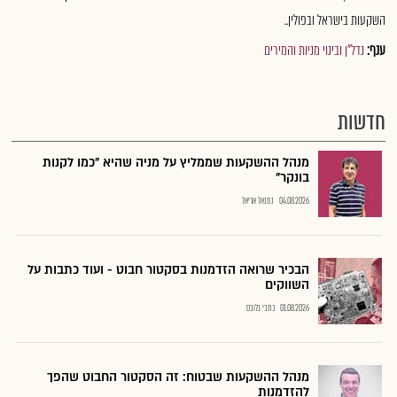
השקעות בישראל ובפולין..
ענף:
נדל"ן ובינוי מניות והמירים
חדשות
מנהל ההשקעות שממליץ על מניה שהיא "כמו לקנות
בונקר"
04.08.2026
נתנאל אריאל
הבכיר שרואה הזדמנות בסקטור חבוט - ועוד כתבות על
השווקים
01.08.2026
כתבי גלובס
מנהל ההשקעות שבטוח: זה הסקטור החבוט שהפך
להזדמנות