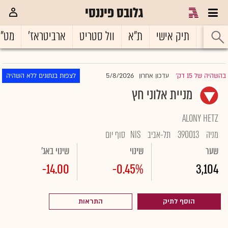
גלובס פיננסי
ראשי
תיק אישי
ת"א
וול סטריט
ארביטראז'
מט"
5/8/2026
בהשהיה של 15 דק'
עדכון אחרון
לצפות בנתונים ללא השהיה
|
מניית אלוני חץ
ALONY HETZ
מניה
390013
תל-אביב
NIS
סוף יום
שער
שינוי
שינוי באג'
-14.00
-0.45%
3,104
הוסף לתיק
התראות