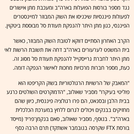
נגד מספר בורסות הפועלות בארה"ב ומעכבת מתן אישורים
לפעולות פיננסיות שיכניסו את השוק המבוזר למיינסטרים
הפיננסי, כגון מתן היתר להנפקת תעודת סל מבוססת ביטקוין.
הקרב האחרון הסתיים דווקא לטובת השוק המבוזר, כאשר
בית המשפט לערעורים בארה"ב דחה את תשובת הרשות לאי
מתן היתר לחברת גרייסקייל להנפקת תעודת סל מסוג זה.
כעת, מספר חברות מרכזיות מחכות לאישור הנפקה דומה.
"המאבק של הרשויות הרגולטוריות בשוק הקריפטו הוא
פוליטי בעיקרו" מסביר שאולוב, "הדמוקרטים השולטים כרגע
בבית הלבן ובסנאט, הם פרו רגולציה פיננסית, כיוון שהם
מחזיקים בבנקים ויכולים לגרום ללחץ במערכת הכלכלית
בארה"ב". בנוסף, מסביר שאולוב, סאם בנקמן־פריד (מייסד
בורסת FTX שקרסה בנובמבר אשתקד) תרם הרבה כסף