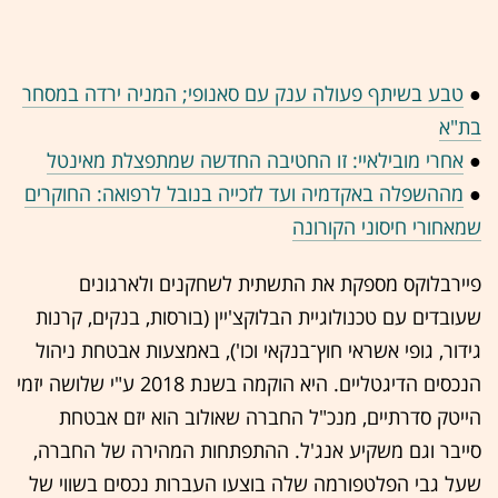
●
טבע בשיתף פעולה ענק עם סאנופי; המניה ירדה במסחר
בת"א
●
אחרי מובילאיי: זו החטיבה החדשה שמתפצלת מאינטל
●
מההשפלה באקדמיה ועד לזכייה בנובל לרפואה: החוקרים
שמאחורי חיסוני הקורונה
פיירבלוקס מספקת את התשתית לשחקנים ולארגונים
שעובדים עם טכנולוגיית הבלוקצ'יין (בורסות, בנקים, קרנות
גידור, גופי אשראי חוץ־בנקאי וכו'), באמצעות אבטחת ניהול
הנכסים הדיגטליים. היא הוקמה בשנת 2018 ע"י שלושה יזמי
הייטק סדרתיים, מנכ"ל החברה שאולוב הוא יזם אבטחת
סייבר וגם משקיע אנג'ל. ההתפתחות המהירה של החברה,
שעל גבי הפלטפורמה שלה בוצעו העברות נכסים בשווי של