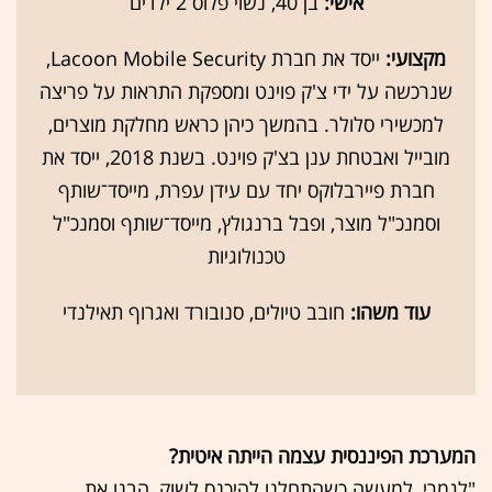
אישי:
בן 40, נשוי פלוס 2 ילדים
מקצועי:
ייסד את חברת Lacoon Mobile Security,
שנרכשה על ידי צ'ק פוינט ומספקת התראות על פריצה
למכשירי סלולר. בהמשך כיהן כראש מחלקת מוצרים,
מובייל ואבטחת ענן בצ'ק פוינט. בשנת 2018, ייסד את
חברת פיירבלוקס יחד עם עידן עפרת, מייסד־שותף
וסמנכ"ל מוצר, ופבל ברנגולץ, מייסד־שותף וסמנכ"ל
טכנולוגיות
עוד משהו:
חובב טיולים, סנובורד ואגרוף תאילנדי
המערכת הפיננסית עצמה הייתה איטית?
"לגמרי, למעשה כשהתחלנו להיכנס לשוק, הבנו את