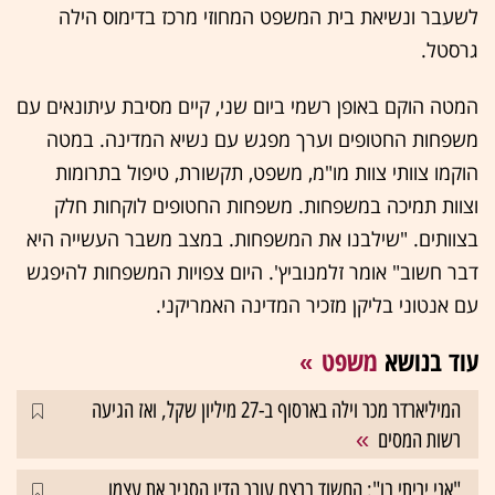
לשעבר ונשיאת בית המשפט המחוזי מרכז בדימוס הילה
גרסטל.
המטה הוקם באופן רשמי ביום שני, קיים מסיבת עיתונאים עם
משפחות החטופים וערך מפגש עם נשיא המדינה. במטה
הוקמו צוותי צוות מו"מ, משפט, תקשורת, טיפול בתרומות
וצוות תמיכה במשפחות. משפחות החטופים לוקחות חלק
בצוותים. "שילבנו את המשפחות. במצב משבר העשייה היא
דבר חשוב" אומר זלמנוביץ'. היום צפויות המשפחות להיפגש
עם אנטוני בליקן מזכיר המדינה האמריקני.
עוד בנושא
משפט
המיליארדר מכר וילה בארסוף ב-27 מיליון שקל, ואז הגיעה
רשות המסים
"אני יריתי בו": החשוד ברצח עורך הדין הסגיר את עצמו