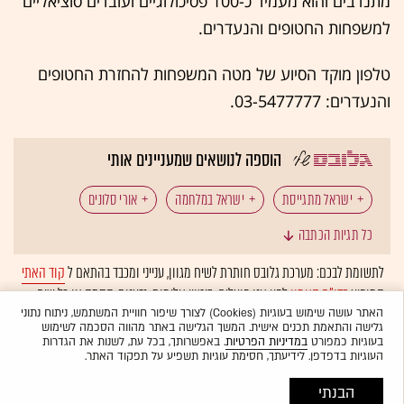
מתנדבים והוא מעמיד כ-100 פסיכולוגיים ועובדים סוציאליים
למשפחות החטופים והנעדרים.
טלפון מוקד הסיוע של מטה המשפחות להחזרת החטופים
והנעדרים: 03-5477777.
הוספה לנושאים שמעניינים אותי
ישראל מתגייסת
ישראל במלחמה
אורי סלונים
כל תגיות הכתבה
רונן צור
שבויים
בתי משפט
לתשומת לבכם: מערכת גלובס חותרת לשיח מגוון, ענייני ומכבד בהתאם ל
קוד האתי
המופיע
בדו"ח האמון
לפיו אנו פועלים. ביטויי אלימות, גזענות, הסתה או כל שיח
בלתי הולם אחר מסוננים בצורה
אוטומטית
ולא יפורסמו באתר.
האתר עושה שימוש בעוגיות (Cookies) לצורך שיפור חוויית המשתמש, ניתוח נתוני
גלישה והתאמת תכנים אישית. המשך הגלישה באתר מהווה הסכמה לשימוש
בעוגיות כמפורט
במדיניות הפרטיות
. באפשרותך, בכל עת, לשנות את הגדרות
העוגיות בדפדפן. לידיעתך, חסימת עוגיות תשפיע על תפקוד האתר.
הבנתי