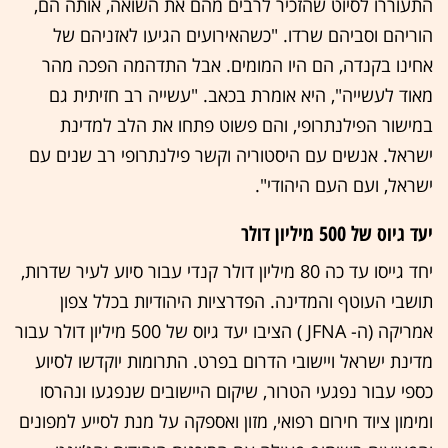
התעוררו לסיוט שהזכיר לרבים מהם את השואה, אותה הם,
הוריהם וסביהם שרדו. "כשהאירועים הגיעו לאזניהם של
אחינו בקנדה, הם היו המומים. אבל התדהמה הפכה מהר
מאוד לעשייה", היא אומרת בכאב. "עשייה רב חזיתית גם
במישור הפילנתרופי, והם פשוט פתחו את הלב למדינת
ישראל. אנשים עם היסטוריה וקשר פילנתרופי רב שנים עם
ישראל, ועם העם היהודי".
יעד גיוס של 500 מיליון דולר
יחד גייסו עד כה 80 מיליון דולר קנדי עבור סיוע לעיר שדרות,
תושבי העוטף והמדינה. הפדרציות היהודיות בכלל צפון
אמריקה (ה- JFNA ) הציבו יעד גיוס של 500 מיליון דולר עבור
מדינת ישראל ויישובי הדרום בפרט. התרומות יוקדשו לסיוע
כספי עבור נפגעי הטרור, שיקום היישובים שנפגעו ונהרסו
ומימון ציוד חירום רפואי, מזון ואספקה על מנת לסייע למפונים