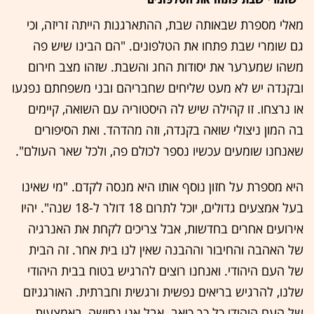
מאלי מספרת שבאותה שבת, ההתארגנות הייתה זריזה, וכי
גם שומרי שבת פתחו את הטלפונים. "הם הבינו שיש פה
משהו שמערער את יסודות החג והשבת. שזהו מצב חירום
ובקנדה יש לא מעט שליחים שחבריהם ובני משפחתם נפגעו
או נרצחו. זו קהילה שיש לה היסטוריה עם השואה, קיימים
בה המון ניצולי שואה בקנדה, וזה מהדהד. ואת הסיפורים
שאנחנו שומעים עכשיו נספר לכולם פה, ולכל שאר העולם".
היא מספרת על חזון נוסף אותו היא מנסה לקדם. "מי שאינו
בעל אמצעים גדולים, יוכל לתרום 18 דולר ל-18 שנה". יהיו
אירועים אחרים בחדשות, אבל צריכים לקחת את האנרגיה
של האהבה והחיבור וההבנה שאין לנו בית אחר. זה הבית
של העם היהודי. ואנחנו רוצים להרגיש בטוח בבית היהודי
שלנו, להרגיש בריאים נפשית ורגשית וחברתית. האורגניזם
של העם היהודי כל כך כואב. אבל אני נחושה, באמצעות