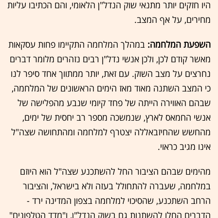
היו חזקים יותר מתנאי שוק הנדל"ן הלאומי, והם הכתיבו עליות
מחירים, על אף המצב.
השפעת המלחמה:
במהלך המלחמה התקיימו פחות עסקאות
מאשר קודם לכן, ולכן אנשי נדל"ן רבים נזהרים מלומר דברים
נחרצים על מצב השוק. עם זאת, יותר ממתווך אחד סיפר לנו
כי המצב השתנה מאוד מאז הימים הראשונים של המלחמה,
שבהם האווירה הייתה של פחד קיומי שנבע מהפלישה של
אנשי החמאס לארץ, שנמשכה מספר רב יחסית של ימים,
מהחשש שהחיזבאללה יצטרף למלחמה ומהתחושה שצה"ל
אינו מגיב כראוי.
מהימים שבהם הציבור החל להשתכנע שצה"ל הוא היוזם
במלחמה, שעברה להתחולל בעזה ולא בישראל, והציבור
הרחב השתכנע, שהסיכוי למלחמה בצפון המדינה ירד -
הדברים החלו להשתנות גם בשוק הנדל"ן, ו"מדד הטלפונים"