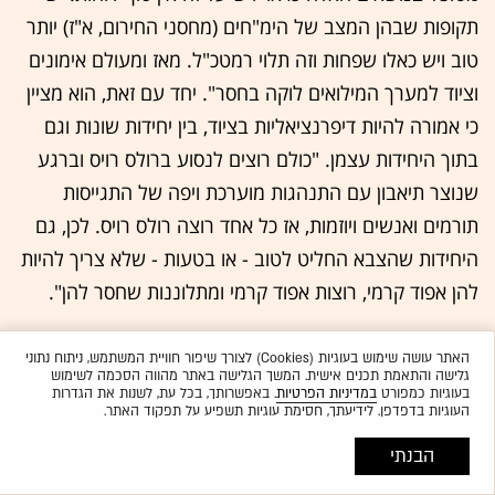
תקופות שבהן המצב של הימ"חים (מחסני החירום, א"ז) יותר
טוב ויש כאלו שפחות וזה תלוי רמטכ"ל. מאז ומעולם אימונים
וציוד למערך המילואים לוקה בחסר". יחד עם זאת, הוא מציין
כי אמורה להיות דיפרנציאליות בציוד, בין יחידות שונות וגם
בתוך היחידות עצמן. "כולם רוצים לנסוע ברולס רויס וברגע
שנוצר תיאבון עם התנהגות מוערכת ויפה של התגייסות
תורמים ואנשים ויוזמות, אז כל אחד רוצה רולס רויס. לכן, גם
היחידות שהצבא החליט לטוב - או בטעות - שלא צריך להיות
להן אפוד קרמי, רוצות אפוד קרמי ומתלוננות שחסר להן".
האתר עושה שימוש בעוגיות (Cookies) לצורך שיפור חוויית המשתמש, ניתוח נתוני
גלישה והתאמת תכנים אישית. המשך הגלישה באתר מהווה הסכמה לשימוש
בעוגיות כמפורט
במדיניות הפרטיות
. באפשרותך, בכל עת, לשנות את הגדרות
העוגיות בדפדפן. לידיעתך, חסימת עוגיות תשפיע על תפקוד האתר.
הבנתי