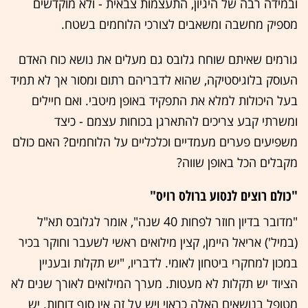
ובמידה רבה של היגיון, התעצמות צבאית - ולא מוקדשים
מספיק מחשבה ומשאבים לצורכי הלוחמים בשטח.
גורמים שאיתם שוחח גלובס גם מעלים את נושא כוח האדם
העוסק בלוגיסטיקה, שהוא לדבריהם רתום ומסור אך לא תמיד
בעל היכולות למלא את התפקיד באופן מיטבי. ואם חיילים
ומשרתי קבע צריכים להתארגן בכוחות עצמם - כיצד
משפיעים פערים מעמדיים וכלכליים על הלוחמים? האם כולם
מקבלים הכל באופן שווה?
"כולם רוצים לנסוע ברולס רויס"
"מדובר בדיון חוזר לפחות 40 שנה", אומר לגלובס תא"ל
(במיל') אריאל היימן, קצין מילואים ראשי לשעבר וחוקר בכיר
במכון למחקרי ביטחון לאומי. לדבריו, "יש תקלות ובעניין
הציוד יש תקלות לא מעטות. מערך המילואים לאורך שנים לא
מטופל בנושאים האלה כראוי ויש על זה אין סוף דוחות. יש