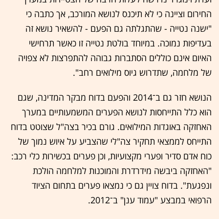
החירום וציינה כי לא תיכנס לנושא המורכב, אך כתבה כי
"ישנה נטייה - שהתגלתה גם הפעם - להשאיר נושא זה
בעדיפות נמוכה. במיוחד בולטת נטייה זו כאשר תרחישי
האיום אינם כוללים הסתברות גבוהה להתפרצות לא צפויה
של מלחמה, שתדרוש גיוס מילואים רחב".
הנושא חזר גם ב־2014 והפעם בדוח מבקר המדינה, שגם
הוא כלל התייחסות לנושא הפערים המשמעותיים במערך
האחזקה באוגדות המילואים. גורם בכיר בצה"ל שצוטט בדוח
התייחס לממצאי תחקיר צה"לי שהצביע על איוש נמוך של
כוח אדם סדיר ופערי מקצועיות, וכן פערים בכשירות כלי רכב:
"האחזקה ביבשה מידרדרת והמוכנות למלחמה הולכת
ונפגעת". בדוח צויין גם כי נמצאו פערים בתחום הציוד
הרפואי במבצע "עמוד ענן" ב־2012.