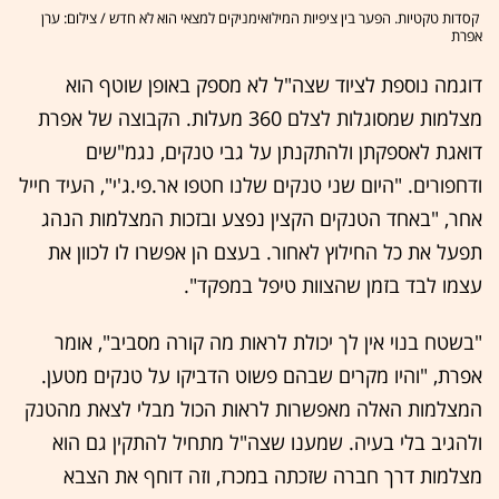
קסדות טקטיות. הפער בין ציפיות המילואימניקים למצאי הוא לא חדש / צילום: ערן
אפרת
דוגמה נוספת לציוד שצה"ל לא מספק באופן שוטף הוא
מצלמות שמסוגלות לצלם 360 מעלות. הקבוצה של אפרת
דואגת לאספקתן ולהתקנתן על גבי טנקים, נגמ"שים
ודחפורים. "היום שני טנקים שלנו חטפו אר.פי.ג'י", העיד חייל
אחר, "באחד הטנקים הקצין נפצע ובזכות המצלמות הנהג
תפעל את כל החילוץ לאחור. בעצם הן אפשרו לו לכוון את
עצמו לבד בזמן שהצוות טיפל במפקד".
"בשטח בנוי אין לך יכולת לראות מה קורה מסביב", אומר
אפרת, "והיו מקרים שבהם פשוט הדביקו על טנקים מטען.
המצלמות האלה מאפשרות לראות הכול מבלי לצאת מהטנק
ולהגיב בלי בעיה. שמענו שצה"ל מתחיל להתקין גם הוא
מצלמות דרך חברה שזכתה במכרז, וזה דוחף את הצבא