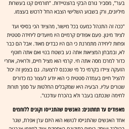
בער", מסביר גורם הבקי בהצטיידות. "תורמים קנו בעשרות
מיליונים, ורק בשבוע השלישי הצבא החל לרכוש בעצמו.
"ככה זה התנהל כמעט בכל מישור, מהציוד הכי בסיסי ועד
לציוד מיגון. פעם אפודים קרמיים היו מיועדים ליחידה סטטית
ופחות ליחידה מתמרנת כי הם היו כבדים מאוד. אבל הם כבר
לא, ובמבחן המציאות אתה נע בשטח בנוי ואם אתה חוטף
כדור למרכז מסה אתה חי. קרמי הוא מציל חיים, ולראיה, אחרי
הזעקה ציידו בקרמי כל מי שנכנס לרצועה. גם בצפון זה יכול
להציל חיים בעמדה סטטית כי הוא יודע לעצור כמ כדורים
שנורים עליו. הבעיה היא שמקבלים החלטות על סמך תורות
לחימה שנכתבו בעבר ולא בהכרח עודכנו".
מאפודים עד תחתונים: האנשים שהתגייסו וקונים ללוחמים
אחד האנשים שהתגייסו לנושא הוא היזם ערן אפרת, שגר
בהולנד ועוסק בימים כתיקונם באספקת ציוד למיזמי אנרגיה