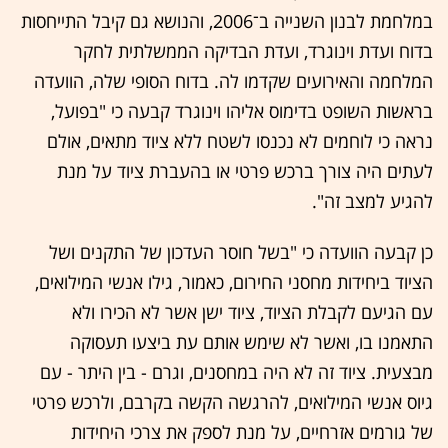
במלחמת לבנון השנייה ב־2006, והנושא גם קיבל התייחסות
בדוח ועדת וינוגרד, ועדת הבדיקה הממשלתית לחקר
המלחמה והאירועים שקדמו לה. בדוח הסופי שלה, הוועדה
בראשות השופט בדימוס אליהו וינוגרד קבעה כי "בפועל,
נראה כי לוחמים לא נכנסו לשטח ללא ציוד מתאים, אולם
לעתים היה צורך ברכש פרטי או בהעברת ציוד על מנת
להגיע למצב זה".
כן קבעה הוועדה כי "בשל חוסר העדכון של התקנים ושל
הציוד ביחידות מחסני החירום, כאמור, גילו אנשי המילואים,
עם הגיעם לקבלת הציוד, ציוד ישן אשר לא הכירו ולא
התאמנו בו, ואשר לא שימש אותם עת ביצעו תעסוקה
מבצעית. ציוד זה לא היה במחסנים, וגרם - בין היתר - עם
גיוס אנשי המילואים, להרגשה הקשה בקרבם, ולרכש פרטי
של גורמים אזרחיים, על מנת לספק את צרכי היחידות