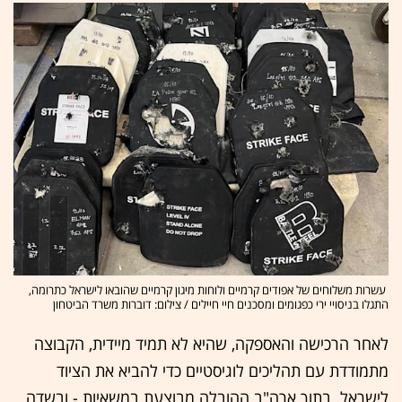
עשרות משלוחים של אפודים קרמיים ולוחות מיגון קרמיים שהובאו לישראל כתרומה,
התגלו בניסויי ירי כפגומים ומסכנים חיי חיילים / צילום: דוברות משרד הביטחון
לאחר הרכישה והאספקה, שהיא לא תמיד מיידית, הקבוצה
מתמודדת עם תהליכים לוגיסטיים כדי להביא את הציוד
לישראל. בתוך ארה"ב ההובלה מבוצעת במשאיות - ובשדה