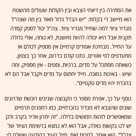
את הסתירה בין דיווחי הצבא ובין הקולות שעולים מהשטח
הוא מיישב די בקלות: "יש הבדל גדול מאוד בין מה שצה"ל
מגדיר ציוד למה שחייל מגדיר ציוד. צה"ל יכול לספק קסדה
תקנית אבל היא יכולה להיות מיושנת, לא נוחה, אולי גדולה
על החייל. מבחינת אפודים קרמיים אין מספיק לכולם אז
מתעדפים לפי אזורים. נתנו קודם בדרום, אחר כך בצפון.
כשאתה מסתכל על מדים, ברכיות, וסטים - אין מספיק, ומה
שיש - באיכות נמוכה. חייל יחתום על מדים ויקבל אבל הם לא
בהכרח יהיו מדים טקטיים".
נוסף על כך, אפרת מספר כי הקבוצה שגיבש רוכשת שדרוגים
שונים שהצבא לא מגדיר כהכרחיים, כמו רחפנים תרמיים
שמאפשרים לזהות חמושים בלילה. "זה יתרון אדיר בקרב ולכן
יש לנו בקשות כאלה, אבל הוא לא נמצא ברשימת הציוד של
צה"ל", הוא אומר. למרות זאת, חייל העיד בהודעה ששלח לו: