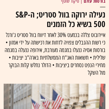
בורסות עולם
| סיקור שוטף
נעילה ירוקה בוול סטריט; ה-S&P
500 בשיא כל הזמנים
איירובוט צללה בכמעט 30% לאחר דיווח בוול סטריט ג'ורנל
כי רשות ההגבלים צפויה לדחות את רכישתה על ידי אמזון •
בורסות אסיה ננעלו במגמה מעורבת, אירופה ננעלה במגמה
שלילית • תשואות האג"ח הממשלתיות בארה"ב יציבות •
מחירי הנפט נסחרים ביציבות • הדולר נחלש קלות הבוקר
מול השקל