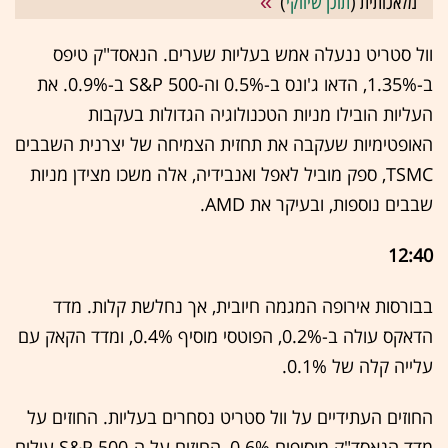
מלאכותית (
תוכן שיווקי
)
וול סטריט ננעלה אמש בעליות שערים. הנאסד"ק טיפס
ב-1.35%, הדאו ג'ונס ב-0.5% וה-S&P 500 ב-0.9%. את
העליות הובילו מניות הטכנולוגיה הגדולות בעקבות
האופטימיות שעקבה את תחזית הצמיחה של יצרנית השבבים
TSMC, ספק מוביל לאפל ואנבידיה, אלה משכו מצידן מניות
שבבים נוספות, ובעיקר את AMD.
12:40
בבורסות אירופה המגמה חיובית, אך נחלשת קלות. מדד
הדאקס עולה ב-0.2%, הפוטסי מוסיף 0.4%, ומדד הקאק עם
עלייה קלה של 0.1%.
החוזים העתידיים על וול סטריט נסחרים בעליות. החוזים על
מדד הנאסד"ק מוסיפים 0.6%, החוזים על ה-S&P 500 עולים