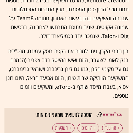
Venture Creation, כמו גם השקיעה בכ-21 חברות נוספות
תחת מודל ההון סיכון המסורתי. מבין החברות הטכנולוגיות
שבנתה והשקיעה בהן בעשור האחרון, חתומה Team8 על
שמונה אקזיטים, שנים מתוכם התרחשו לאחרונה, ברכישת
Dig ו-Talon, שנמכרו יחד בכמיליארד דולר.
בין חברי הקרן, ניתן למנות את רקפת רוסק עמינח, מנכ"לית
בנק לאומי לשעבר, היזם ואיש ההייטק נדב צפריר (הנמנה
גם על מקימי הקרן, כמו גם לירן גרינברג וישראל גרימברג),
המשקיעה הוותיקה שרית פירון, היזם אביעד הראל, היזם רונן
אסיא, בעברו מייסד שותף ב-eToro, ומשקיעים ויזמים
נוספים.
הוספה לנושאים שמעניינים אותי
Team8
הון סיכון
השקעות