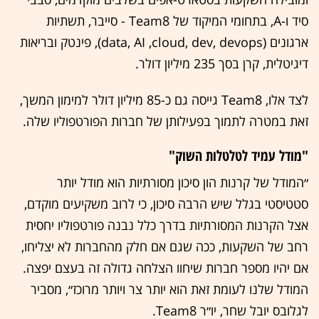
סיד ו-A, בתחומי המיקוד של Team8 - סייבר, תשתיות
ארגונים (data, AI ,cloud, dev, devops), פינטק ובריאות
דיגיטלית, קרן בסך 235 מיליון דולר.
לצד אלו, Team8 גייסה גם כ-85 מיליון דולר למימון המשך,
זאת במטרה לתמוך בפעילותן של חברות הפורטפוליו שלה.
"מודל עמיד לטלטלות השוק"
״המודל של קרנות הון סיכון מסורתיות הוא מודל יותר
סטטיסטי בגלל שיש הרבה סיכון, כי לרוב משקיעים מוקדם,
אצל הקרנות המסורתיות בדרך כלל נבנה פורטפוליו יחסית
רחב של השקעות, ככה שגם אם חלק מהחברות לא יצליחו,
אם יהיו מספר חברות שיחוו הצלחה גדולה זה בעצם יפצה.
המודל שלנו לעומת זאת הוא יותר צר ויותר מרוכז״, מסביר
לגלובס יובל שחר, יו״ר Team8.