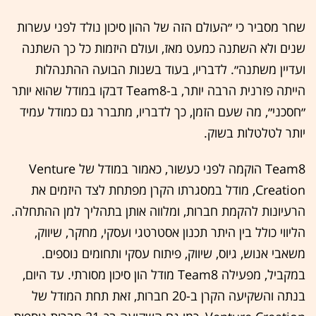
שחר מסביר כי ״העולם הזה של ההון סיכון נולד לפני עשרות
שנים ולא השתנה כמעט מאז, ועולם היזמות כל כך השתנה
ועדיין משתנה״. לדבריו, בעוד בשנות הבועה ההתנהלות
הייתה פזרנית הרבה יותר, ב-Team8 דבקו במודל שהוא יותר
״חסכני״, מה שעם הזמן, כך לדבריו, מתברר גם כמודל עמיד
יותר לטלטלות בשוק.
Team8 הוקמה לפני כעשור, כאמור במודל של Venture
Creation, מודל במסגרתו הקרן מפתחת לצד היזמים את
הרעיונות להקמת חברות, ומלווה אותן בתהליך למן ההתחלה.
הליווי כולל בין היתר תכנון אסטרטגי ועסקי, מחקר, שיווק,
משאבי אנוש, גיוס, שיווק, פיתוח עסקי ותחומים נוספים.
במקביל, מפעילה Team8 מודל הון סיכון מסורתי. עד היום,
בנתה והשקיעה הקרן ב-20 חברות, זאת תחת המודל של