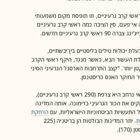
קום השלישי, נמצאת סין, עם 500 ראשי קרב גרעיניים, וזו תופסת מקום משמעותי
אי־פעם, סין הציבה כמה ראשי קרב גרעיניים
רב גרעיניים חדשים.
עלת יכולות טילים בליסטיים בין־יבשתיים,
ילת העשור הבא, כאשר מנגד, היקף ראשי הקרב
טן יותר. "קצב התרחבות הארסנל הגרעיני הסיני
ר החוקר האנס כריסטנסן.
מדינה נוספת בעלת ארסנל גרעיני צבאי נרחב היא צרפת (290 ראשי קרב גרעיניים),
קים את הכור הגרעיני בדימונה. אותה המדינה
 התעשיות הביטחוניות הישראליות, עם
הרחקת
ת
. יתר המדינות הבולטות הן בריטניה (225