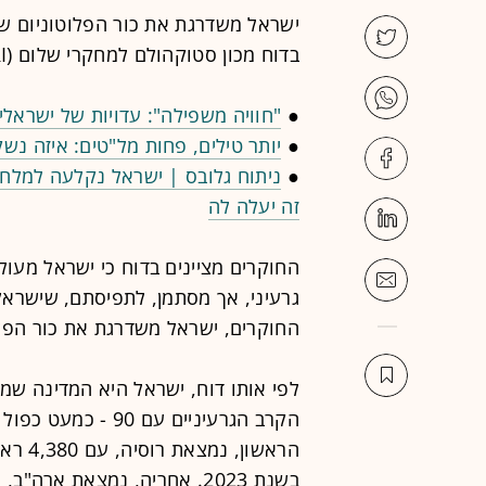
ישראל משדרגת את כור הפלוטוניום של
בדוח מכון סטוקהולם למחקרי שלום (SIPRI) השנתי בנושא נשקים גרעיניים.
●
"חוויה משפילה": עדויות של ישראל
●
יותר טילים, פחות מל"טים: איזה נ
●
ניתוח גלובס | ישראל נקלעה למלח
זה יעלה לה
החוקרים מציינים בדוח כי ישראל מעול
גרעיני, אך מסתמן, לתפיסתם, שישרא
החוקרים, ישראל משדרגת את כור הפלו
לפי אותו דוח, ישראל היא המדינה שמ
בשנת 2023. אחריה, נמצאת ארה"ב, עם 3,708 - בדומה לשנת 2023.