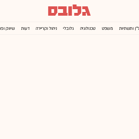
''ן ותשתיות
משפט
טכנולוגיה
גלובלי
ניהול וקריירה
דעות
שיווק ופ