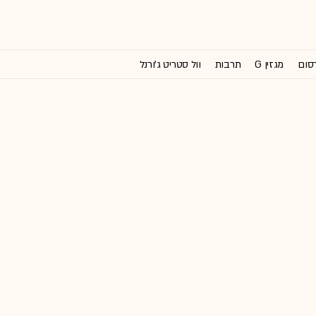
רסום
מגזין G
תרבות
וול סטריט ג'ורנל