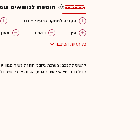
הוספה לנושאים שמענ
הקריה למחקר גרעיני - נגב
סין
רוסיה
צפון 
כל תגיות הכתבה
נשק גרעיני
לתשומת לבכם: מערכת גלובס חותרת לשיח מגוון, ענ
פועלים. ביטויי אלימות, גזענות, הסתה או כל שיח ב