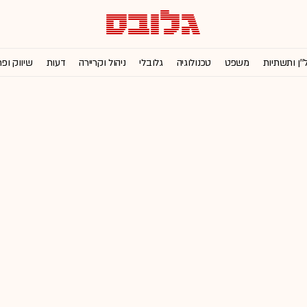
''ן ותשתיות
משפט
טכנולוגיה
גלובלי
ניהול וקריירה
דעות
שיווק ופ