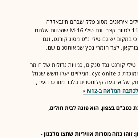
טילים איראנים מסוג פלק שבהם חיזבאללה
השתמש במהלך הלחימה, טילי פתח 110 לטווח קצר, וגם טילי M-16 שהטווח שלהם
את, דווח כי במקום יש גם טילי נ"ט מסוג קורנט, וגם
בורקאן, לצד חומרי נפץ שמאוחסנים שם.
טילי קורנט נגד טנקים, כמויות גדולות של חומר
נפץ מסוג RDX - אבקה לבנה רעילה המוכרת כ-cyclonite. הגילויים יעלו חשש שנמל
ק של ארבעה קילומטרים בלבד ממרכז העיר,
כתבה המלאה ב-N12
יעת כטב"ם בצפון. הוא פונה לבית חולים,
פון: זוהו כמה מטרות אוויריות שחצו מלבנון -