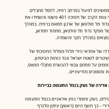
בר צה"ל עדכן כי כוחות אוגדה 162 ממשיכים לפעול במרחב רפיח, לחסל מחבלים
חמושים ולהשמיד תשתיות טרור. לוחמי צוות הקרב של חטיבה 401 פשטו והשמידו את
גדוד תל סולטאן של ארגון חמאס ברפיח. במהלך
ל מפקד גדוד תל סולטאן, מחמוד חמדאן,
מצאים בתהליך חקר והשמדה.
ו של אחראי הירי תלול-מסלול החטיבתי של
יגורים לשטח ישראל ונגד כוחות הביטחון.
וחמים על מתחם צבאי להכשרת מחבלי חמאס,
 ומסמכים מודיעיניים.
ילים, נשק וחומרי נפץ איראניים בנמל התעופה
רי - כך חשף היום (ראשון) עיתון טלגרף