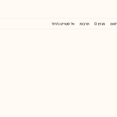
רסום
מגזין G
תרבות
וול סטריט ג'ורנל