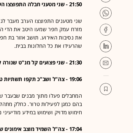
21:50 - שני מטעני חבלה התפוצצו הערב בין טול כרם לבת חפר
שני מטענים התפוצצו הערב מעבר לגד
מזרח עמק חפר שמעו היטב את הדי הפי
את נסיבות האירוע. תושב אזור בת חפר
שהרעידו את כל החלונות בבית.
21:30 - שני פצועים קל מנ"ט שנורה לעבר מטולה
19:06 - צה"ל ושב"כ תקפו תשתיות טרור מהן פעלו מחבלי חמאס וגא"פ במרכז עזה
המחבלים פעלו מתוך מבנים שבעבר ש
בהם כמגן לפעילות טרור. כחלק מתהליך
חימוש מדויק ושימוש במידע מודיעיני 
17:04 - צה"ל השמיד מוצב אימונים של חמאס