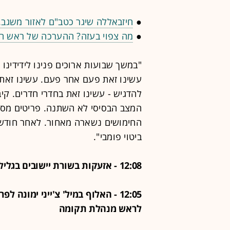
●
חיזבאללה שיגר כטב"ם לאזור משגב.
●
מה צפוי בעזה? ההערכה של ראש ה-CIA לשעב
"במשך שבועות ארוכים פנינו לידידינ
עשינו זאת פעם אחר פעם. עשינו זאת ב
להדגיש - עשינו זאת בחדרי חדרים. קיב
המצב הבסיסי לא השתנה. פריטים מסו
החימושים נשארה מאחור. לאחר חודשי
ביטוי פומבי".
12:08 - אזעקות בשורת יישובים בגליל העליון
12:05 - האלוף במיל' צ'ייני ימונה 
לראש מנהלת תקומה