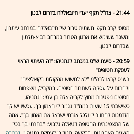
21:44 - צה"ל תקף יעדי חיזבאללה בדרום לבנון
מטוסי קרב תקפו תשתית טרור של חיזבאללה במרחב עיתרון,
ומשגר ששימש את ארגון הטרור במרחב רב א-תלתין
שבדרום לבנון.
20:59 - סיעת ש"ס במכתב לנתניהו: "זה העיתוי הראוי
לעסקת חטופים"
בש"ס קראו לרה"מ "לא לחשוש מהקולות בקואליציה"
ולחתום על עסקה לשחרור חטופים. במקביל, משפחות
חטופים מפגינות מחוץ לקריה אלה בן עמי: "נתניהו,
כשישבתי 15 שעות בממ''ד נגמר לי האמון בך. עכשיו יש לך
הזדמנות להחזיר לי ולכל אזרחי ישראל את האמון בך". אמה
של התצפינתית החטופה דניאלה גלבוע: "בחרתי בך בכל
השנים האחרונות, בבקשה, תגיד כן לעסקת נתניהו".
לכתבה