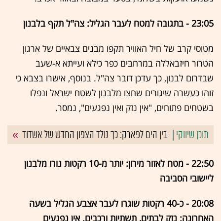
23:05 - בתגובה למטח לעבר הגליל: צה"ל תקף בלבנון
מטוסי קרב של חיל האוויר תקפו מבנים צבאיים של ארגון
הטרור חיזבאללה במרחבים כפר כילא ועייתא א-שעב
שבדרום לבנון, כך עדכן דובר צה"ל. בנוסף, אישרו בצבא כי
זוהו כעשרה שיגורים שחצו מלבנון לשטח ישראל ונפלו
בשטחים פתוחים, "אין נזק ואין נפגעים", נמסר.
בין הים לפארק: כך נולד הצפון החדש של אשדוד
22:50 - מטח לאזור מירון: יותר מ-10 רקטות נורו מלבנון
ליישובי הסביבה
20:08 - כ-40 רקטות שוגרו לעבר אצבע הגליל בשעה
האחרונה: נזק לבתים, תשתיות ורכבים. אין נפגעים