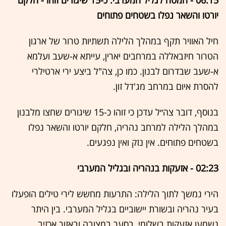
06:15 - המטח לגליל המערבי: כ-15 שיגורים זוהו - חלקם
יורטו והשאר נפלו בשטחים פתוחים
חיל האוויר תקף במהלך הלילה תשתיות טרור של ארגון
הטרור חיזבאללה במרחבים יארין, עייתא א-שעב ועלמא
א-שעב שבדרום לבנון. כמו כן, צה"ל ביצע ירי ארטילרי
להסרת איום במרחב מג'דל זון.
בנוסף, דובר צה״ל עדכן כי זוהו כ-15 שיגורים שחצו מלבנון
במהלך הלילה למרחב נהריה, חלקם יורטו והשאר נפלו
בשטחים פתוחים. אין נזק ואין נפגעים.
02:23 - אזעקות בנהריה ובגליל המערבי
הירי נמשך לתוך הלילה: התרעות מחשש לירי טילים הופעלו
בעיר נהריה ובשורת יישוביים בגליל המערבי. בין היתר
נשמעו אזעקות בשלומי, בסער במצובה ובאזור אכזיב.