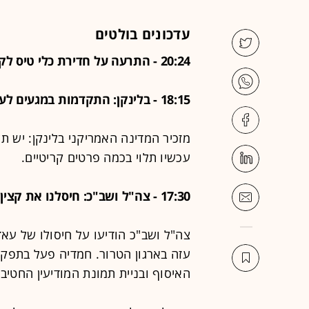
עדכונים בולטים
20:24 - התרעה על חדירת כלי טיס לקיבוץ איילת השחר שבעמק החולה
18:15 - בלינקן: התקדמות במגעים לעסקה, נותרו פרטים קריטיים
מזכיר המדינה האמריקני בלינקן: יש 
עכשיו תלוי בכמה פרטים קריטיים.
17:30 - צה"ל ושב"כ: חיסלנו את קצין המודיעין הצבאי של חטיבת העיר עזה בחמאס
צה"ל ושב"כ הודיעו על חיסולו של עאד
האיסוף ובניית תמונת המודיעין החטיבתית לקרא