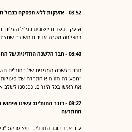
08:52 - אזעקות ללא הפסקה בגבול הצפון; צה"ל יירט כטב"מים בשמי הגליל העליון
אזעקה בשורת יישובים בגליל העליון וה
בהצלחה מטרה אווירית חשודה שחצתה 
08:40 - חבר הלשכה המדינית של החות'ים: "שיגור הכטב"ם - התחלה של הסלמה"
חבר הלשכה המדינית של החות'ים חזאם
"הפעולה הזו היא התחלה של פעולות ה
את ראשו בכל הערים. נכנסנו לשלב אס
08:27 - דובר החות'ים: עשינו ש
ההתרעה
עוד אמר דובר החות'ים יחיא סריע: "ב