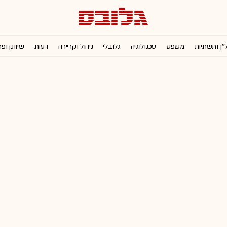
''ן ותשתיות
משפט
טכנולוגיה
גלובלי
ניהול וקריירה
דעות
שיווק ופ