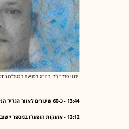
יבגני פרדר ז''ל, ההרוג מפגיעת הכטב''ם בתל אבי
13:44 - כ-60 שיגורים לאזור הגליל המערבי מהבוקר, 35 בשעה האחרונה
13:12 - אזעקות הופעלו במספר יישובים בגליל המערבי