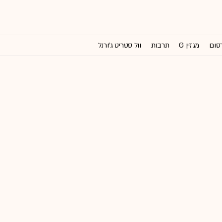
רסום
מגזין G
תרבות
וול סטריט ג'ורנל