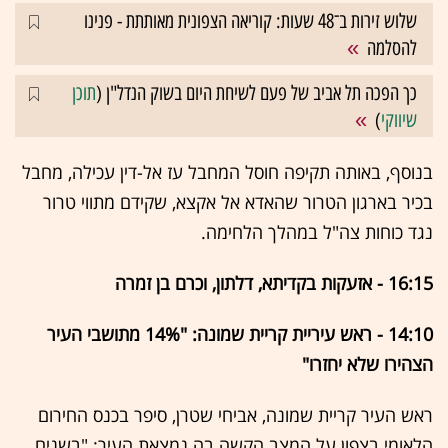
שלוש זירות ב־48 שעות: קוריאה הצפונית מאותתת - פנינו
להסלמה
כך הפכה תל אביב של פעם לשיחת היום בשוק הנדל"ן (
תוכן
שיווקי
)
בנוסף, באותה תקיפה חוסל המחבל עז אל-דין עכילה, מחבל
בכיר בארגון הטרור שהאדא אל אקצא, שקידם מתווי טרור
נגד כוחות צה"ל במהלך הלחימה.
16:15 - אזעקות בקדיתא, דלתון, וכרם בן זמרה
14:10 - ראש עיריית קריית שמונה: "14% מתושבי העיר
הצהירו שלא יחזרו"
ראש העיר קריית שמונה, אביחי שטרן, סיפר בכנס החירום
הלאומי בצפון על המצב הקשה בה נמצאת העיר: "בשנים