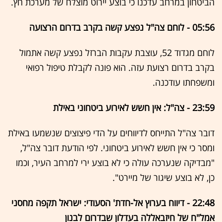
הביטחון במרחב עדכנו כי בוצע יירוט מוצלח של מערכת חץ.
05:56 - לוחם צה"ל נפצע קשה בקרב בדרום הרצועה
לוחם מגדוד 52, עוצבת עקבות הברזל נפצע קשה אתמול
בקרב בדרום רצועת עזה. הוא פונה לקבלת טיפול רפואי
ומשפחתו עודכנה.
23:59 - צה"ל: אין חשש לאירוע ביטחוני באילת
דובר צה"ל התייחס לדיווחים על הדי פיצוצים שנשמעו באילת
ומסר כי אין חשש לאירוע ביטחוני. לפי הודעת דובר צה"ל,
"מבדיקה שנערכה עולה כי לא בוצע ירי למרחב העיר, וכמו
כן, לא בוצע שיגור של מיירט".
22:48 - דיווח בערוץ אל-חדת' הסעודי: ישראל תקפה מחסני
אמל"ח של חיזבאללה בעדלון שבדרום לבנון