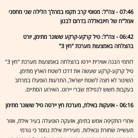
07:46 - צה"ל: מטוסי קרב תקפו במהלך הלילה שני מחסני
אמל"ח של חיזבאללה בדרום לבנון
06:42 - צה"ל: טיל קרקע-קרקע ששוגר מתימן, יורט
בהצלחה באמצעות מערכת "חץ 3"
לוחמי הגנה אווירית יירטו בהצלחה באמצעות מערכת "חץ 3"
טיל קרקע-קרקע שעשה את דרכו לשטח הארץ מתימן.
השיגור לא חצה לשטח ישראל, התרעות הופעלו במרחב
בעקבות חשש לנפילת שברי יירוט. האירוע הסתיים.
06:16 - אזעקות באילת, מערכת חץ יירטה טיל ששוגר מתימן
אחרי התקיפה אמש בתימן, אזעקה הופעלה בעיר אילת, אזור
תעשייה שחורת ובאילות. מעיריית אילת נמסר כי גורמי