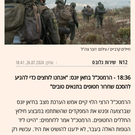
חיילים קרביים / צילום: דובר צה''ל
N12
שירות גלובס
עודכן: 26.07.2024, 18:41
18:36 - הרמטכ"ל בחאן יונס: "אנחנו לוחצים כדי להגיע
להסכם שחרור חטופים בתנאים טובים"
הרמטכ"ל הרצי הלוי קיים אמש הערכת מצב בח'אן יונס
שברצועה ופגש את המפקדים שהשתתפו במבצע חילוץ
החללים החטופים. הרמטכ"ל אמר ללוחמים: "היינו ליד
הגופות האלה בעבר, לא ידענו להושיט את היד. עכשיו רק