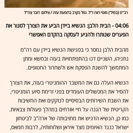
רב''ט (במיל') מוטי רווה ז''ל. נפל בקרב ברצועת עזה / צילום: דובר צה''ל
04:06 - הבית הלבן: הנשיא ביידן הביע את הצורך לסגור את
הפערים שנותרו ולהגיע לעסקה בהקדם האפשרי
מהבית הלבן נמסר כי בפגישת הנשיא ביידן עם רה"מ
נתניהו, השניים דנו בהתפתחויות בעזה ובמשא ומתן
המתמשך להשגת הפסקת אש ולשחרור החטופים.
הנשיא העלה גם את המשבר ההומניטרי בעזה, את הצורך
להסיר את המכשולים העומדים בפני זרימת סיוע הומניטרי,
את השבת השירותים הבסיסיים לנזקקים ואת החשיבות
הקריטית של הגנה על חיי אזרחים במהלך פעולות צבאיות.
כמו כן, הנשיא הדגיש את מחויבותה של ארה"ב לביטחון
ישראל כנגד האיומים מצד איראן ושלוחותיה, לרבות חמאס,