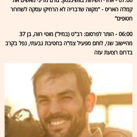
07:00 - אחרי השיחות בוושינגטון: גורם מדיני מאשים את
קמלה האריס - "מקווה שדבריה לא הרחיקו עסקה לשחרור
חטופים"
06:00 - הותר לפרסום: רב"ט (במיל') מוטי רווה, בן 37
מהיישוב שני, לוחם מפעיל צמ"ה בחטיבת גבעתי, נפל בקרב
בדרום רצועת עזה