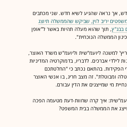
דש, אך נראה שהגיע לשיא חדש. שני מכתבים
פטים יריב לוין, שביקש שהממשלה תיוצג
 בבג"ץ
, תוך שהוא מעלה תהיות באשר ל"אופן
ינון הממשלה הנוכחית".
ץ' למשנה ליועמ"שית וליועמ"ש משרד האוצר,
ת לילדי אברכים. לדבריו, בדמוקרט
יה המדיניות
די הפקידות. בהתאם נכתב כי "החלטתכם
לה ומבוטלת". זה מצב חריג, בו אנשי האוצר
חיית מי שמייצגים את הדין עבורם.
ועמ"שית: איך קרה שחוות-דעת מטעמה הפכה
 מייצג את הממשלה בבית המשפט?