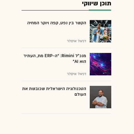
תוכן שיווקי
הקשר בין נפט, קפה ויוקר המחיה
דניאל איסלר
מנכ״ל Rimini: “ה-ERP מת, העתיד
הוא AI"
דניאל איסלר
הטכנולוגיה הישראלית שכובשת את
העולם