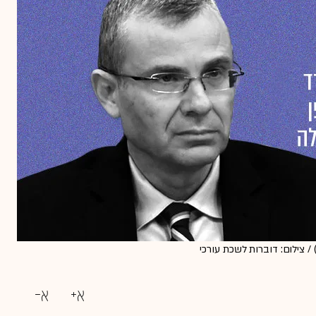
ר המשפטים יריב לוין (מכתב ליועצת המשפטית לממשלה, 18.8.24) / צילום: דוברות לשכת עורכי