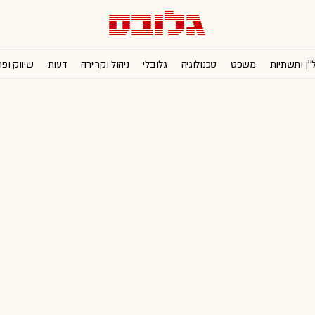
''ן ותשתיות
משפט
טכנולוגיה
גלובלי
ניהול וקריירה
דעות
שיווק ופ