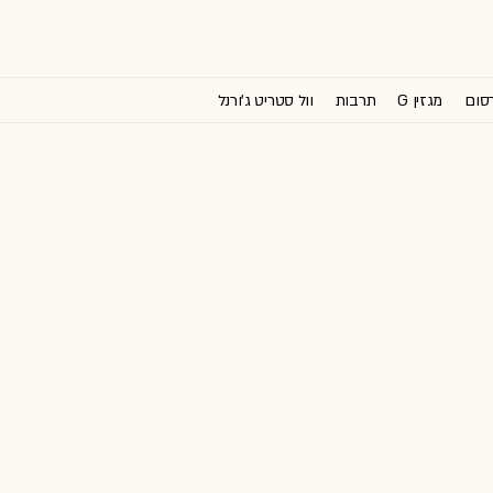
רסום
מגזין G
תרבות
וול סטריט ג'ורנל