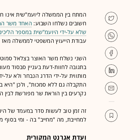
המתח בין הממשלה ליועמ"שית אינו ח
חשובים נשלחו השבוע:
האחד משר המש
שלא על-ידי היועמ"שית במספר הליכים
עבודת הייעוץ המשפטי לממשלה מאז כ
השני נשלח משר האוצר בצלאל סמוטרי
בתגובה לחוות-דעת בעניין סבסוד מעונו
מותווית על-ידי הדרג הנבחר ולא על-י
התקבלה גם ללא סמכות", ולכן "היא בט
נקרעים בין הוראת שר מפורשת לבין הנ
זה זמן טוב לעשות סדר במעמד של הי
למחייבת, מה "מחייב" בה - ומי בסוף
ועדת אגרנט המקורית