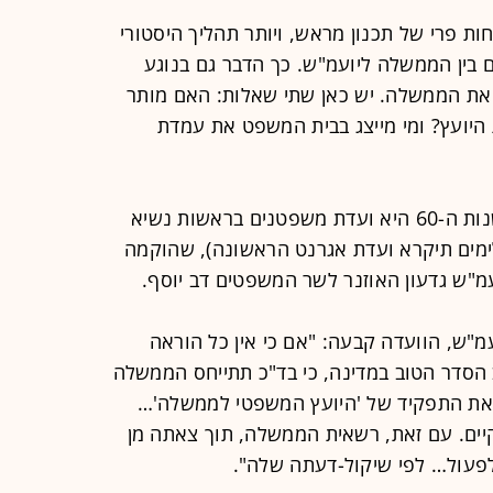
ת פרי של תכנון מראש, ויותר תהליך היסטורי
ין הממשלה ליועמ"ש. כך הדבר גם בנוגע
 את הממשלה. יש כאן שתי שאלות: האם מותר
יועץ? ומי מייצג בבית המשפט את עמדת
מי שניסתה לעשות סדר בעניין עוד בשנות ה-60 היא ועדת משפטנים בראשות נשיא
ימים תיקרא ועדת אגרנט הראשונה), שהוקמה
מ"ש גדעון האוזנר לשר המשפטים דב יוסף.
מ"ש, הוועדה קבעה: "אם כי אין כל הוראה
ב הסדר הטוב במדינה, כי בד"כ תתייחס הממשלה
את התפקיד של 'היועץ המשפטי לממשלה'…
ים. עם זאת, רשאית הממשלה, תוך צאתה מן
פעול… לפי שיקול-דעתה שלה".