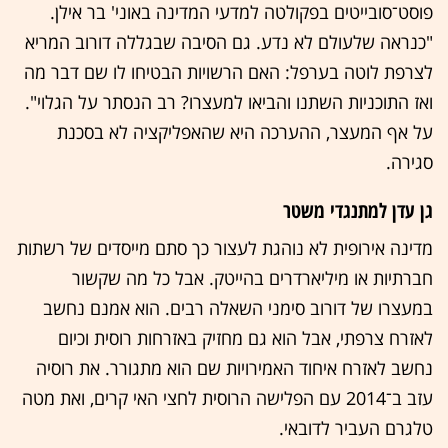
פוסט־סובייטים בפקולטה למדעי המדינה באוני' בר אילן.
"כנראה שלעולם לא נדע. גם הסיבה שבגללה דורוב המריא
לצרפת לוטה בערפל: האם הרשויות הבטיחו לו שם דבר מה
ואז התוכניות השתנו והביאו למעצרו? רב הנסתר על הגלוי".
על אף המעצר, ההערכה היא שהאפליקציה לא בסכנת
סגירה.
גן עדן למתנגדי משטר
מדינה אירופית לא נוהגת לעצור כך סתם מייסדים של רשתות
חברתיות או מיליארדרים בהייטק. אבל כל מה שקשור
במעצרו של דורוב סימני השאלה רבים. הוא אמנם נחשב
לאזרח צרפתי, אבל הוא גם מחזיק באזרחות רוסית וכיום
נחשב לאזרח איחוד האמירויות שם הוא מתגורר. את רוסיה
עזב ב־2014 עם הפלישה הרוסית לחצי האי קרים, ואת מטה
טלגרם העביר לדובאי.