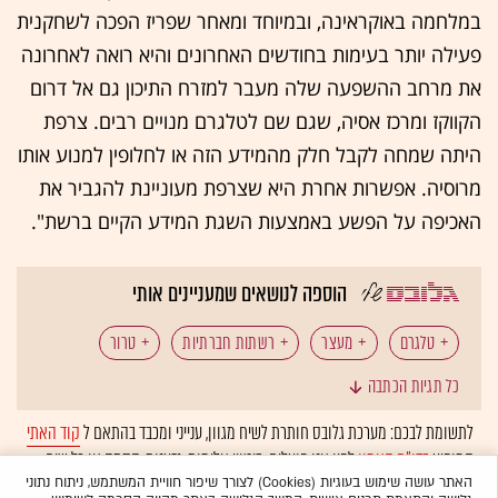
במלחמה באוקראינה, ובמיוחד ומאחר שפריז הפכה לשחקנית
פעילה יותר בעימות בחודשים האחרונים והיא רואה לאחרונה
את מרחב ההשפעה שלה מעבר למזרח התיכון גם אל דרום
הקווקז ומרכז אסיה, שגם שם לטלגרם מנויים רבים. צרפת
היתה שמחה לקבל חלק מהמידע הזה או לחלופין למנוע אותו
מרוסיה. אפשרות אחרת היא שצרפת מעוניינת להגביר את
האכיפה על הפשע באמצעות השגת המידע הקיים ברשת".
הוספה לנושאים שמעניינים אותי
טלגרם
מעצר
רשתות חברתיות
טרור
כל תגיות הכתבה
צרפת
מלחמת רוסיה-אוקראינה
לתשומת לבכם: מערכת גלובס חותרת לשיח מגוון, ענייני ומכבד בהתאם ל
קוד האתי
המופיע
בדו"ח האמון
לפיו אנו פועלים. ביטויי אלימות, גזענות, הסתה או כל שיח
בלתי הולם אחר מסוננים בצורה
אוטומטית
ולא יפורסמו באתר.
האתר עושה שימוש בעוגיות (Cookies) לצורך שיפור חוויית המשתמש, ניתוח נתוני