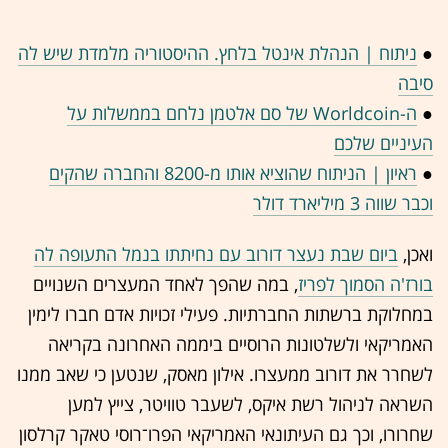
●
ניתוח | הנהלת אינטל בלחץ. ההיסטוריה מלמדת שיש לה
סיבה
●
ה-Worldcoin של סם אלטמן נלחם בממשלות על
העיניים שלכם
●
ראיון | הניתוח שהוציא אותו מ-8200 והחברה שהקים
וכבר שווה 3 מיליארד דולר
ואכן,
ביום שבת נעצר דורוב עם נחיתתו בנמל התעופה לה
בורז'ה הסמוך לפריז
, במה שהפך לאחד המעצרים השנויים
במחלוקת ברשתות החברתיות. פעילי זכויות אדם חברו לימין
האמריקאי ולשלטונות הרוסיים ביממה האחרונה בקריאה
לשחרר את דורוב ממעצרו. אילון מאסק, שנטען כי שאב ממנו
השראה לניהול רשת איקס, לשעבר טוויטר, צייץ למען
שחרורו, וכך גם העיתונאי האמריקאי הפרו־רוסי טאקר קרלסון