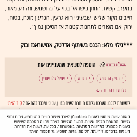
במערב קשיח. החזון בישראל בנוי על גז ושמש, וזה רע מאוד,
חייבים מקור שלישי שבעיניי הוא גרעין. הגרעין מוכח, בטוח,
ירוק ואם מפזרים לתחנות קטנות אז הסיכון נמוך".
***גילוי מלא: הכנס בשיתוף אדלטק, אמישראגז ובזק
הוספה לנושאים שמעניינים אותי
משק החשמל
חשמל
שאול גולדשטיין
כל תגיות הכתבה
קבוצת נגה
תשתיות אנרגיה
תחנות כוח
לתשומת לבכם: מערכת גלובס חותרת לשיח מגוון, ענייני ומכבד בהתאם ל
קוד האתי
המופיע
בדו"ח האמון
לפיו אנו פועלים. ביטויי אלימות, גזענות, הסתה או כל שיח
ייצור חשמל
חברת החשמל
התחממות גלובלית
בלתי הולם אחר מסוננים בצורה
אוטומטית
ולא יפורסמו באתר.
האתר עושה שימוש בעוגיות (Cookies) לצורך שיפור חוויית המשתמש, ניתוח נתוני
גלישה והתאמת תכנים אישית. המשך הגלישה באתר מהווה הסכמה לשימוש
נדל"ן: תשתיות
אנרגיה ירוקה
אנרגיה מתחדשת
בעוגיות כמפורט
במדיניות הפרטיות
. באפשרותך, בכל עת, לשנות את הגדרות
העוגיות בדפדפן. לידיעתך, חסימת עוגיות תשפיע על תפקוד האתר.