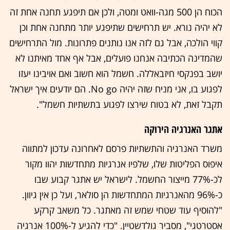
הכוח הן 500 מגה-וואט ומטה, ולכן אם תיפגע תחנה אחת זה
לא יהיה נורא. יש תרחישים שתיפגע יותר מתחנה אחת וכן
קווי הולכה, אבל גם לזה אנו נותנים פתרונות. מול התרחישים
שהמדינה הכתיבה אנחנו פועלים, אבל אף אחד מאיתנו לא
יושב בפנקסי חיזבאללה. חשמל הוא חשוב ואם אויבינו יעזו
לפגוע בו, אני מניח שזה יהיה No go. הם יודעים איך ישראל
תקבל זאת, לא בטוח שירצו לפגוע בתשתיות חשמל".
אתגר האנרגיה הירוקה
משרד האנרגיה והתשתיות פרסם לא
חרונה עדכון למתווה
איפוס הפליטות שלו, שלפיו אנרגיות מתחדשות יהוו מקור
לכ-77% מייצור החשמל. לישראל יש אתגר קבוע שבו
כ-96% מהאנרגיות המתחדשות הן סולאר, ועל כן אין גיוון.
"להוסיף עוד שטחי שמש זה מאתגר. כל משאב קרקע
אסטרטגי", מסביר גולדשטיין. "כדי להגיע ל-100% אנרגיה