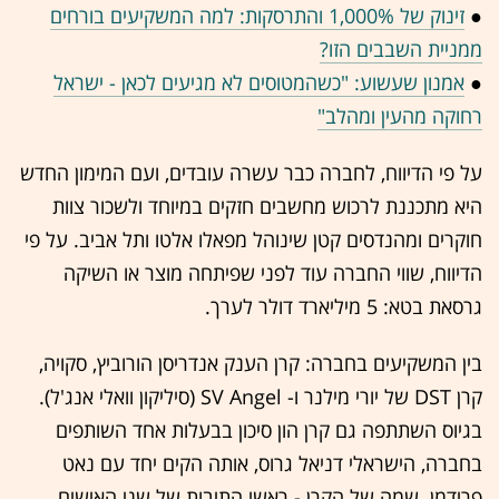
●
זינוק של 1,000% והתרסקות: למה המשקיעים בורחים
ממניית השבבים הזו?
●
אמנון שעשוע: "כשהמטוסים לא מגיעים לכאן - ישראל
רחוקה מהעין ומהלב"
על פי הדיווח, לחברה כבר עשרה עובדים, ועם המימון החדש
היא מתכננת לרכוש מחשבים חזקים במיוחד ולשכור צוות
חוקרים ומהנדסים קטן שינוהל מפאלו אלטו ותל אביב. על פי
הדיווח, שווי החברה עוד לפני שפיתחה מוצר או השיקה
גרסאת בטא: 5 מיליארד דולר לערך.
בין המשקיעים בחברה: קרן הענק אנדריסן הורוביץ, סקויה,
קרן DST של יורי מילנר ו- SV Angel (סיליקון וואלי אנג'ל).
בגיוס השתתפה גם קרן הון סיכון בבעלות אחד השותפים
בחברה, הישראלי דניאל גרוס, אותה הקים יחד עם נאט
פרידמן. שמה של הקרן - ראשי התיבות של שני האישים,