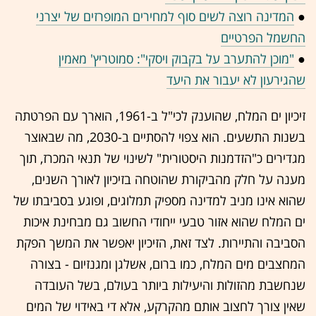
●
המדינה רוצה לשים סוף למחירים המופרזים של יצרני
החשמל הפרטיים
●
"מוכן להתערב על בקבוק ויסקי": סמוטריץ' מאמין
שהגירעון לא יעבור את היעד
זיכיון ים המלח, שהוענק לכי"ל ב-1961, הוארך עם הפרטתה
בשנות התשעים. הוא צפוי להסתיים ב-2030, מה שבאוצר
מגדירים כ"הזדמנות היסטורית" לשינוי של תנאי המכרז, תוך
מענה על חלק מהביקורת שהוטחה בזיכיון לאורך השנים,
שהוא אינו מניב למדינה מספיק תמלוגים, ופוגע בסביבתו של
ים המלח שהוא אזור טבעי ייחודי החשוב גם מבחינת איכות
הסביבה והתיירות. לצד זאת, הזיכיון יאפשר את המשך הפקת
המחצבים מים המלח, כמו ברום, אשלגן ומגנזיום - בצורה
שנחשבת מהזולות והיעילות ביותר בעולם, בשל העובדה
שאין צורך לחצוב אותם מהקרקע, אלא די באידוי של המים