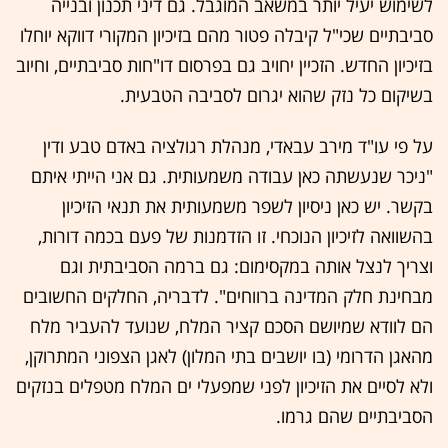
לשימוש יעיל יותר במשאב המוגבל. גם דיני תכנון ובנייה
סביבתיים שכי"ל קיבלה פטור מהם בזיכיון המקורי דווקא יוחלו
בזיכיון החדש. הזכיין יחויב גם בפרסום דו"חות סביבתיים, וחיוב
בשיקום כל נזק שהוא יגרום לסביבה הטבעית.
על פי עו"ד מירב עבאדי, מנהלת רגולציה באדם טבע ודין
"ניכר שנעשתה כאן עבודה משמעותית. גם אני הייתי איתם
בקשר. יש כאן ניסיון לשפר משמעותית את תנאי הזיכיון
בהשוואה לזיכיון הנוכחי. זו הזדמנות של פעם בכמה דורות,
וצריך לנצל אותה במקסימום: גם ברמה הסביבתית וגם
מבחינת חלק המדינה ברווחים". לדבריה, החלקים החשובים
הם לוודא שמיושם הסכם קציר המלח, שנועד להעביר מלח
מהאגן הדרומי (בו יושבים בתי המלון) לאגן הצפוני המתרוקן,
ולא לסיים את הזיכיון לפני שמפעלי ים המלח מטפלים בנזקים
הסביבתיים שהם גרמו.