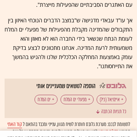
עם האתגרים הסביבתיים שהפעילות מייצרת".
אך עו"ד עבאדי מדגישה ש"במצב הדברים הנוכחי האיזון בין
התקבולים שהמדינה מקבלת מהפעילות של מפעלי ים המלח
לעומת הנתח שנשאר בידי החברה הוא לא מאוזן והוא
משמעותית לרעת המדינה. אנחנו מתכוונים לבצע בדיקת
עומק באמצעות המחלקה הכלכלית שלנו ולהגיש בהמשך
את התייחסותנו".
הוספה לנושאים שמעניינים אותי
איי.סי.אל (כיל)
מפעלי ים המלח
ים המלח
כל תגיות הכתבה
תמלוגים
משרד האוצר
רשות המסים
לתשומת לבכם: מערכת גלובס חותרת לשיח מגוון, ענייני ומכבד בהתאם ל
קוד האתי
המופיע
בדו"ח האמון
לפיו אנו פועלים. ביטויי אלימות, גזענות, הסתה או כל שיח
משאבי טבע
המשרד להגנת הסביבה
אדם טבע ודין