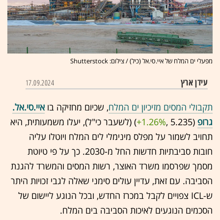
מפעלי ים המלח של איי.סי.אל (כיל) / צילום: Shutterstock
עידן ארץ
17.09.2024
תקבולי המסים מזיכיון ים המלח
, שכיום מחזיקה בו
איי.סי.אל.
גרופ
(5.235 ,‎
+1.26%
‏) (לשעבר כי"ל), יעלו משמעותית, היא
תחויב לשמור על מפלס מינימלי לים המלח ויוטלו עליה
חובות סביבתיות חדשות החל מ-2030. כך על פי טיוטת
מסמך שפרסמו משרד האוצר, רשות המסים והמשרד להגנת
הסביבה. עם זאת, עדיין עולים סימני שאלה לגבי זכויות היתר
ש-ICL צפויים לקבל במכרז החדש, ובכל הנוגע ליישום של
הסכמים הנוגעים לאיכות הסביבה בים המלח.