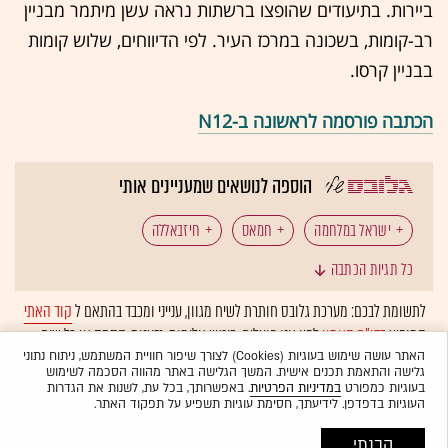
ביירות. בתיעודים שהופצו ברשתות נראה עשן מיתמר מבניין
רב-קומות, בשכונה במרכז העיר. לפי הדיווחים, שלוש קומות
בבניין קרסו.
הכתבה פורסמה לראשונה ב-N12
הוספה לנושאים שמעניינים אותי
ישראל במלחמה
חמאס
חיזבאללה
כל תגיות הכתבה
רצועת עזה
לבנון
איראן
צה"ל
חטופים
לתשומת לבכם: מערכת גלובס חותרת לשיח מגוון, ענייני ומכבד בהתאם ל
קוד האתי
המופיע
בדו"ח האמון
לפיו אנו פועלים. ביטויי אלימות, גזענות, הסתה או כל שיח
בלתי הולם אחר מסוננים בצורה
אוטומטית
ולא יפורסמו באתר.
האתר עושה שימוש בעוגיות (Cookies) לצורך שיפור חוויית המשתמש, ניתוח נתוני
גלישה והתאמת תכנים אישית. המשך הגלישה באתר מהווה הסכמה לשימוש
בעוגיות כמפורט
במדיניות הפרטיות
. באפשרותך, בכל עת, לשנות את הגדרות
העוגיות בדפדפן. לידיעתך, חסימת עוגיות תשפיע על תפקוד האתר.
הבנתי