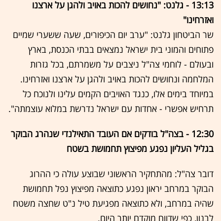
13:13 - גלנט: "נחושים להכות באויב ולהגן על ארצנו
ואזרחינו"
שר הביטחון גלנט: "ערב יום הכיפורים, שעה ששערי שמיים
פתוחים והמוני בית ישראל נמצאים בבתי הכנסת, בארץ
ובעולם - לוחמי צה"ל ניצבים על משמרתם, בכל גזרות
המלחמה ונחושים להכות באויב ולהגן על ארצנו ואזרחינו.
במיוחד בימים אלו, כנגד האויבים הקמים עלינו ולנוכח כל
תרחיש אפשרי - אחדות עם ישראל נדרשת במלוא עוצמתה".
12:30 - בצה"ל בודקים אם העובד התאילנדי שנהרג הבוקר
בגליל העליון נפגע מפיצוץ תחמושת בשטח
דובר צה"ל: מהתחקיר הראשוני שבוצע עולה כי ההרוג
הבוקר במרחב יראון נפגע כתוצאה מפיצוץ נפל תחמושת
שהיה במרחב, ולא כתוצאה מפגיעת טיל נ"ט שחצה משטח
לבנון, כפי שדווח מוקדם יותר היום.