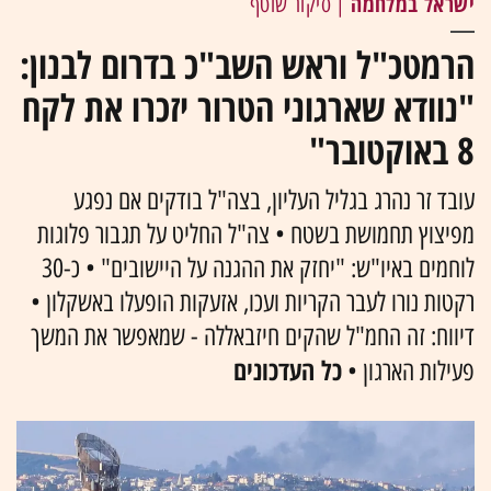
ישראל במלחמה
| סיקור שוטף
הרמטכ"ל וראש השב"כ בדרום לבנון:
"נוודא שארגוני הטרור יזכרו את לקח
8 באוקטובר"
עובד זר נהרג בגליל העליון, בצה"ל בודקים אם נפגע
מפיצוץ תחמושת בשטח • צה"ל החליט על תגבור פלוגות
לוחמים באיו"ש: "יחזק את ההגנה על היישובים" • כ-30
רקטות נורו לעבר הקריות ועכו, אזעקות הופעלו באשקלון •
דיווח: זה החמ"ל שהקים חיזבאללה - שמאפשר את המשך
כל העדכונים
פעילות הארגון •