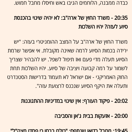
כבדה ממבנה, הלוחמים הגיבו באש וחיסלו מחבל חמוש.
20:35 - משרד החוץ של ארה"ב: לא יהיה שינוי בהכנסת
סיוע לעזה? יהיו השלכות
משרד החוץ של ארה"ב על המצב ההומניטרי בעזה: "יש
ירידה בכמות הסיוע לרמה שאינה מקובלת. אי אפשר שרמת
הסיוע תעלה מדי פעם ואז תיפול לשפל. יש להבהיר שצריך
לשמור על רמה קבועה ויציבה של סיוע. יהיו השלכות תחת
החוק האמריקני - אם ישראל לא תעמוד בדרישות הסטנדרט
ותעלה את היקף הסיוע שנכנס לרצועת עזה".
20:02 - פיקוד העורף: אין שינוי במדיניות ההתגוננות
20:00 - אזעקות בבית ג'אן והסביבה
19:45: מחבל רדואן שנתפס: "כולם ברחו כי פחדו מצה"ל"