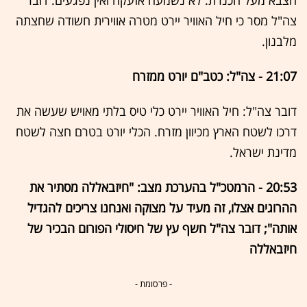
הצבא מעל הכנרת. לא נשמעה אזעקה ואין נפגעים. דובר
צה"ל מסר כי חיל האוויר יירט מטרה אווירית חשודה שחצתה
מלבנון.
21:07 - צה"ל: כטב"ם יורט ממזרח
דובר צה"ל: חיל האוויר יירט כלי טיס בלתי מאויש שעשה את
דרכו לשטח הארץ מכיוון מזרח. הכלי יורט בטרם חצה לשטח
מדינת ישראל.
20:53 - הרמטכ"ל בהערכת מצב: "חיזבאללה מסתיר את
ההרוגים אצלו, זה מעיד על מצוקה ואנחנו צריכים להגדיל
אותה"; דובר צה"ל חשף עץ של חיסולי הפורום הבכיר של
חיזבאללה
- פרסומת -