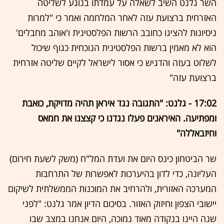
השר גלנט השיב לשאלה על עמדתו בנוגע לשליטה
האזרחית ברצועת עזה לאחר המלחמה ואמר כי "למרות
ניסיונות להציגו כחובב הרשות הפלסטינית ו'אוהב מחבלים'
הוא לא מאמין ברשות הפלסטינית הנוכחית כגוף שיכול
לשלוט בעזה והדגיש כי אסור לישראל לקיים שליטה אזרחית
ברצועת עזה"
17:02 - גלנט: "התגובה נגד איראן תהיה מדויקת, כואבת
ומפתיעה. האיראנים פעלו נגדנו כי קצצנו את חמאס
וחיזבאללה"
שר הביטחון כינס היום את ועדת המל"ח (משק לשעת חירום)
העליונה, כדי לדון בהיערכות לאפשרות של התרחבות
המערכה האזורית, ולהרחיב את המוכנות הממשלתית לשיקום
יישובי הצפון וחיזוק האזור. בסיכום הדיון אמר גלנט: "לפני
שנה היינו בנקודה מאוד נמוכה, היום אנחנו במצב שבו