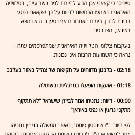
טיימס" כי קאאני אכן הגיע לביירות לפני כשבועיים, ובטלוויזיה
האיראנית נשמעו הכחשות לדיווח על כך שקאאני נפגע
בבירת לבנון. בימים האחרונים אף נטען כי הוא נמצא
באיראן, ומצבו טוב.
בעקבות צילומי הטלוויזיה האיראנית שמתפרסמים עתה -
נראה כי השמועות הרבות אינן נכונות.
02:18 - בלבנון מדווחים על תקיפות של צה"ל באזור בעלבכ
01:18 - אזעקות הופעלו במרגליות ובשתולה
00:00 - דיווח: נתניהו אמר לביידן שישראל "לא תתקוף
מתקני גרעין או נפט באיראן"
לפי דיווח ב"וושינגטון פוסט", ראש הממשלה בנימין נתניהו
אמר לנשיא ארה"ב ג'ו ביידן בשיחת הטלפון האחרונה ביניהם