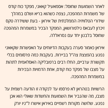
לאחר השמועות שחוסל: אסמאעיל קאאני, מפקד כוח קודס
של משמרות המהפכה, נצפה כשהוא בריא ושלם במהלך
שידורי הטלוויזיה הממלכתית של איראן - בעת ששידרה טקס
זיכרון לעבאס נילפורושאן, המפקד הבכיר במשמרות המהפכה
שחוסל בלבנון יחד עם נסראללה.
איראן כאמור סערה בעקבות הדיווחים על האפשרות שקאאני
נפגע בהפצצת צה"ל בביירות. בעקבות כמה פרסומים בכלי
תקשורת ערביים, החלו רבים ברפובליקה האסלאמית לתהות
על מצבו של מפקד כוח קודס, אחת הדמויות הבכירות
במשמרות המהפכה.
הרשויות בטהראן לא פרסמו עד לנקודה זו הודעה רשמית על
מצבו, מה שהגביר את השמועות והחשדות שאולי הוא אכן
נפגע. שלושה מקורות רשמיים באיראן אישרו ל"ניו יורק