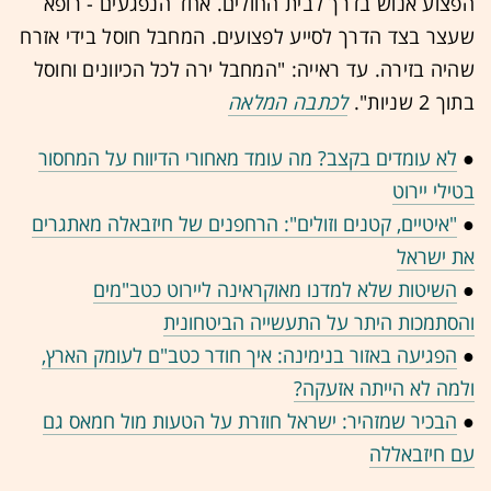
הפצוע אנוש בדרך לבית החולים. אחד הנפגעים - רופא
שעצר בצד הדרך לסייע לפצועים. המחבל חוסל בידי אזרח
שהיה בזירה. עד ראייה: "המחבל ירה לכל הכיוונים וחוסל
בתוך 2 שניות".
לכתבה המלאה
●
לא עומדים בקצב? מה עומד מאחורי הדיווח על המחסור
בטילי יירוט
●
"איטיים, קטנים וזולים": הרחפנים של חיזבאלה מאתגרים
את ישראל
●
השיטות שלא למדנו מאוקראינה ליירוט כטב"מים
והסתמכות היתר על התעשייה הביטחונית
●
הפגיעה באזור בנימינה: איך חודר כטב"ם לעומק הארץ,
ולמה לא הייתה אזעקה?
●
הבכיר שמזהיר: ישראל חוזרת על הטעות מול חמאס גם
עם חיזבאללה