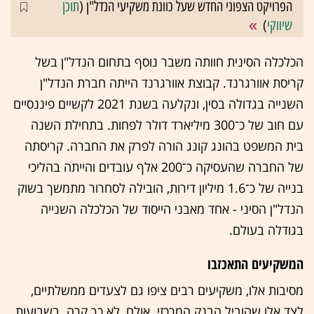
הפרויקט הצפוני החדש שעל כוונת משקיעי הנדל"ן (
תוכן
שיווקי
)
הכלכלה הסינית חוותה משבר נוסף בתחום הנדל"ן בשל
קריסת אוורגרנד. קבוצת אוורגרנד הייתה חברת הנדל"ן
השנייה בגדולה בסין, ונקלעה בשנת 2021 לקשיים פיננסיים
עם חוב של כ־300 מיליארד דולר לפחות. בתחילת השנה
בית המשפט בהונג קונג הורה לפרק את החברה. קריסתה
של החברה שהעסיקה כ־200 אלף עובדים והייתה בהליכי
בנייה של כ־1.6 מיליון דירות, הובילה לסחרור מתמשך בשוק
הנדל"ן הסיני - אחד מאבני הייסוד של הכלכלה השנייה
בגודלה בעולם.
המשקיעים התאכזבו
מסיבות אלו, משקיעים רבים ציפו גם לצעדים ממשלתיים,
לצד אלו שהוביל הבנק המרכזי. אולם, לא כך קרה. בשבועות