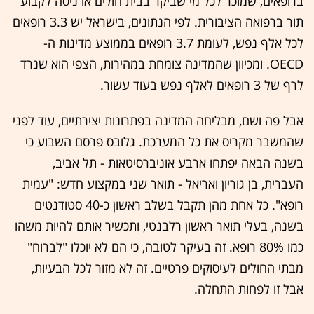
ברופאים, שמוכר לכל מי שביקר בבית חולים או ניסה לקבוע
תור ברפואה הציבורית. לפי הנתונים, בישראל יש 3.3 רופאים
לכל אלף נפש, לעומת 3.7 רופאים בממוצע מדינות ה-
OECD. ומכיוון שהמדינה צומחת במהירות, הצפי הוא שנרד
לרף של 3 רופאים לאלף נפש בעוד עשור.
אבל פה ושם, מבליחה המדינה בפתרונות יצירתיים, עוד לפני
שהמשבר מקריס את כל המערכת. גלובס פרסם השבוע כי
בשנה הבאה יפתחו ארבע אוניברסיטאות - תל אביב,
העברית, בן גוריון ואריאל - תואר שני במקצוע חדש: "עמית
רופא". כל אחת מהן תקבל בשלב ראשון כ-40 סטודנטים
בשנה, בעלי תואר ראשון רלבנטי, ותכשיר אותם להיות משהו
כמו 80% רופא. זה בעיקר לטובה, כי הם לא יוכלו "לברוח"
מבתי החולים לעיסוקים פרטיים. זה לא מזור לכל הבעיות,
אבל זו לפחות התחלה.