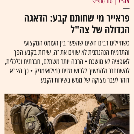
צה"ל
| טור סופ"ש
פראייר מי שחותם קבע: הדאגה
הגדולה של צה"ל
כשחיילים רבים חשים שהפער בין העומס המקצועי
והתדמית הנהנתנית לא שווים את זה, שירות בקבע הפך
לאופציה לא מושכת • הרבה יותר משתלם, חברתית וכלכלית,
להשתחרר ולהמשיך ללבוש מדים כמילואימניק • כך הצבא
דוהר לעבר מצוקה של ממש בשירות הקבע