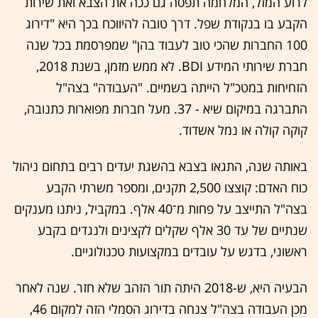
לרוע המזל, המלחמה תפסה גם ככה את הצבא ואת שירות
הקבע בו בנקודת שפל. דרך טובה להיווכח בכך היא "דירוג
100 החברות שהכי טוב לעבוד בהן" שמפרסמת בכל שנה
חברת שירותי המידע BDI. לא ממש מזמן, בשנת 2018,
הזחיחות במטכ"ל הייתה בשמיים. "העבודה" בצה"ל
התברגה במיקום שיא - 37. מעל חברות מפוארות כתנובה,
קוקה קולה או נמל אשדוד.
באותה שנה, התגאו בצבא בהשגת יעדים רבים בתחום ניהול
כוח האדם: קוצצו 2,500 תקנים, ומספר משרתי הקבע
בצה"ל התייצב על פחות מ־40 אלף. במקביל, ניתנו מענקים
שנתיים של עד 30 אלף שקלים לקצינים ולנגדים בקבע
ראשוני, בדגש על עובדים במקצועות טכנולוגיים.
הבעיה היא, ש-2018 היתה תור הזהב שלא חזר. שנה לאחר
מכן העבודה בצה"ל צנחה בדירוג הסמלי הזה למקום 46,